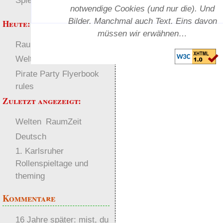
Spielwelten
notwendige Cookies (und nur die). Und
Bilder. Manchmal auch Text. Eins davon
Heute:
müssen wir erwähnen…
RaumZeit
Deutsch
Welten
Pirate Party Flyerbook
rules
Zuletzt angezeigt:
Welten
RaumZeit
Deutsch
1. Karlsruher
Rollenspieltage und
theming
Kommentare
16 Jahre später: mist, du