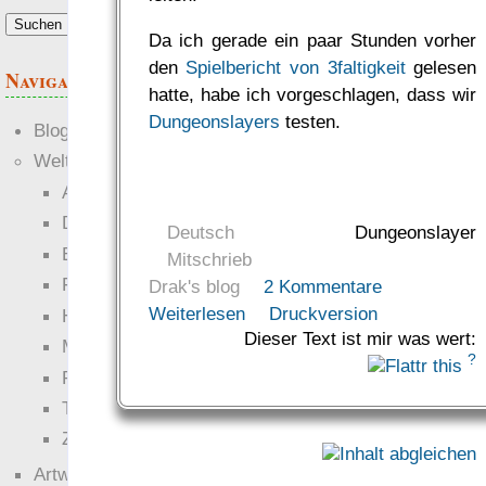
Da ich gerade ein paar Stunden vorher
den
Spielbericht von 3faltigkeit
gelesen
Navigation
hatte, habe ich vorgeschlagen, dass wir
Dungeonslayers
testen.
Blogs
Welten
Ante Portas
Die neuen Lande
Deutsch
Dungeonslayer
EWS-X
Mitschrieb
Freihändler
Drak's blog
2 Kommentare
Weiterlesen
Druckversion
Hinter der Welt
Dieser Text ist mir was wert:
Magie
?
RaumZeit
Technophob
Zettel-RPG
Artwork