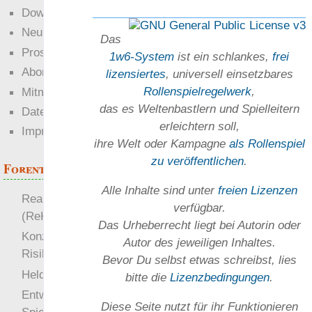
Downloads
Neuigkeiten
Das
Prosa
1w6-System
ist ein schlankes,
frei
Abonnieren
lizensiertes
, universell einsetz­bares
Rollen­spielregel­werk
,
Mitmachen
das es Welten­bastlern und Spiel­leitern
Datenschutz
erleichtern soll,
Impressum
ihre Welt oder Kam­pagne
als Rollenspiel
zu ver­öffent­lichen
.
Forenthemen
Alle Inhalte sind unter
freien Lizenzen
Realistische Kämpfe
verfügbar.
(ReKa)
Das Urheber­recht liegt bei Autorin oder
Konzept für Schwächen:
Autor des jeweiligen In­haltes.
Risiko
Bevor Du selbst etwas schreibst, lies
more
Heldendokument
bitte die
Lizenz­bedingungen
.
Entwicklung von
Diese Seite nutzt für ihr Funktionieren