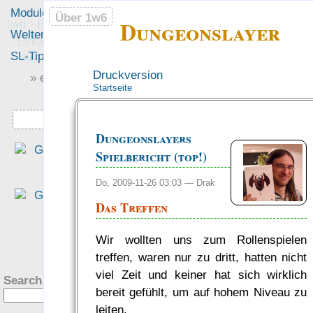
Module
Leute
Über 1w6
Über 1w6
Dungeonslayer
1w6 - Ein Würfel System
Welten
Foren
- Einfach saubere, freie
SL-Tipps
Mitmachen
Rollenspiel-Regeln
Druckversion
» einfach saubere «
Startseite
» Regeln «
Downloads
Dungeonslayers
„Wir haben viel gewürfelt, di
Spielbericht (top!)
±W6-Mechanik haben di
Spieler schnell verinnerlich
Do, 2009-11-26 03:03 —
Drak
[…und haben sich gefreut…]
Das Treffen
dass die Werte zur Vor
stellung passen.“
?
Wir wollten uns zum Rollenspielen
— PiHalbe: Katzulhu
treffen, waren nur zu dritt, hatten nicht
was Leute sagen…
viel Zeit und keiner hat sich wirklich
Search this site:
bereit gefühlt, um auf hohem Niveau zu
leiten.