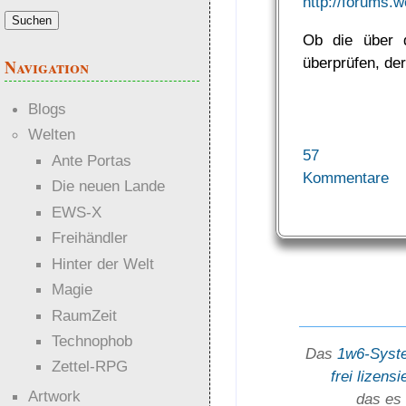
http://forums.
Ob die über 
überprüfen, de
Navigation
Blogs
Welten
57
Ante Portas
Kommentare
Die neuen Lande
EWS-X
Freihändler
Hinter der Welt
Magie
RaumZeit
Technophob
Das
1w6-Syst
Zettel-RPG
frei lizensi
Artwork
das es 