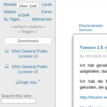
Module
Leute
Über 1w6
Über 1w6
1w6 - Ein Würfel System
Welten
Foren
- Einfach saubere, freie
SL-Tipps
Mitmachen
Rollenspiel-Regeln
Druckversion
» einfach saubere «
Startseite
» Regeln «
Downloads
Version 2.X 
Mo, 2013-08-26 12
Ich hab gerad
aufgefallen, da
Ich hab die 
?
gefunden, die 
Search this site:
http://forums.