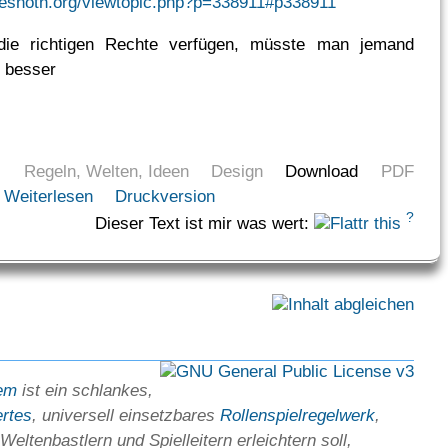
wesnoth.org/viewtopic.php?p=338911#p338911
die richtigen Rechte verfügen, müsste man jemand
r besser
Regeln, Welten, Ideen
Design
Download
PDF
Weiterlesen
Druckversion
?
Dieser Text ist mir was wert:
em
ist ein schlankes,
ertes
, universell einsetz­bares
Rollen­spielregel­werk
,
Welten­bastlern und Spiel­leitern erleichtern soll,