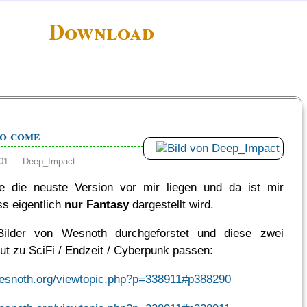
Download
to come
:01 —
Deep_Impact
e die neuste Version vor mir liegen und da ist mir
ss eigentlich
nur Fantasy
dargestellt wird.
Bilder von Wesnoth durchgeforstet und diese zwei
gut zu SciFi / Endzeit / Cyberpunk passen:
wesnoth.org/viewtopic.php?p=338911#p388290