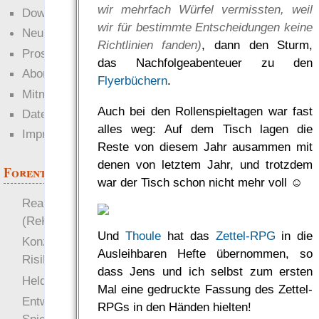
wir mehrfach Würfel vermissten, weil
Downloads
wir für bestimmte Entscheidungen keine
Neuigkeiten
Richtlinien fanden)
, dann den Sturm,
Prosa
das Nachfolgeabenteuer zu den
Abonnieren
Flyerbüchern
.
Mitmachen
Auch bei den Rollenspieltagen war fast
Datenschutz
alles weg: Auf dem Tisch lagen die
Impressum
Reste von diesem Jahr ausammen mit
denen von letztem Jahr, und trotzdem
Forenthemen
war der Tisch schon nicht mehr voll ☺
Realistische Kämpfe
(ReKa)
Und
Thoule
hat das
Zettel-RPG
in die
Konzept für Schwächen:
Ausleihbaren Hefte übernommen, so
Risiko
dass Jens und ich selbst zum ersten
more
Heldendokument
Mal eine gedruckte Fassung des Zettel-
Entwicklung von
RPGs in den Händen hielten!