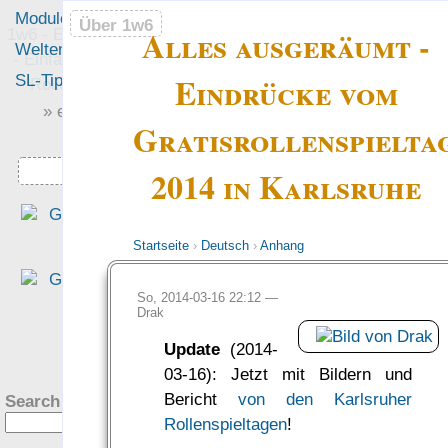
Module
Leute
Über 1w6
Über 1w6
Alles ausgeräumt -
1w6 - Ein Würfel System
Welten
Foren
- Einfach saubere, freie
Eindrücke vom
SL-Tipps
Mitmachen
Rollenspiel-Regeln
» einfach saubere «
Gratisrollenspielta
» Regeln «
Downloads
2014 in Karlsruhe
„Eine interessante Denk
richtung, die sich für mich al
Startseite
›
Deutsch
›
Anhang
altem DSA Spieler fast scho
ungewohnt schlank anfühlt.“
So, 2014-03-16 22:12 —
— Philipp von Phönixbanner
Drak
was Leute sagen…
?
Update
(2014-
03-16): Jetzt mit Bildern und
Bericht
von den Karlsruher
Search this site:
Rollenspieltagen
!