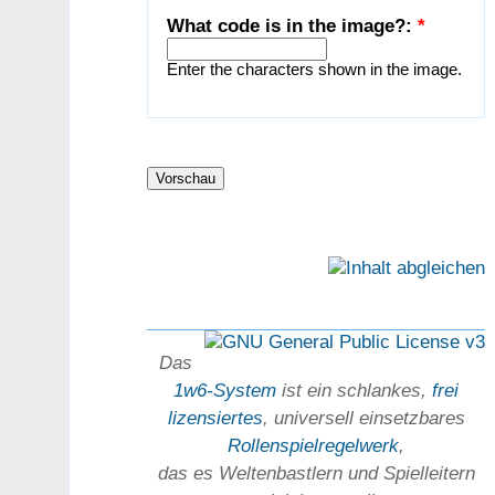
What code is in the image?:
*
Enter the characters shown in the image.
Das
1w6-System
ist ein schlankes,
frei
lizensiertes
, universell einsetz­bares
Rollen­spielregel­werk
,
das es Welten­bastlern und Spiel­leitern