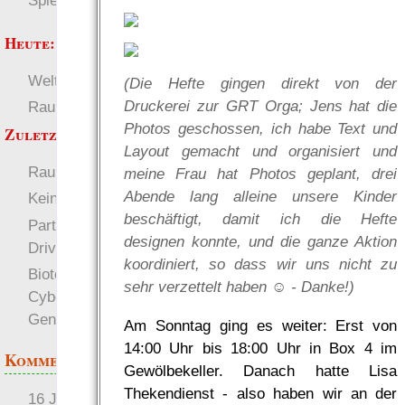
Spielwelten
Heute:
Welten
Deutsch
(Die Hefte gingen direkt von der
Druckerei zur GRT Orga; Jens hat die
RaumZeit
SL-Tipps
Photos geschossen, ich habe Text und
Zuletzt angezeigt:
Layout gemacht und organisiert und
RaumZeit
meine Frau hat Photos geplant, drei
Abende lang alleine unsere Kinder
Kein NETFEED am 11.07
beschäftigt, damit ich die Hefte
Party Creation with Core
designen konnte, und die ganze Aktion
Drivers
koordiniert, so dass wir uns nicht zu
Biotech, Nanoware,
sehr verzettelt haben ☺ - Danke!)
Cyberware,
Genoptimierung & Co.
Am Sonntag ging es weiter: Erst von
14:00 Uhr bis 18:00 Uhr in Box 4 im
Kommentare
Gewölbekeller. Danach hatte Lisa
Thekendienst - also haben wir an der
16 Jahre später: mist, du