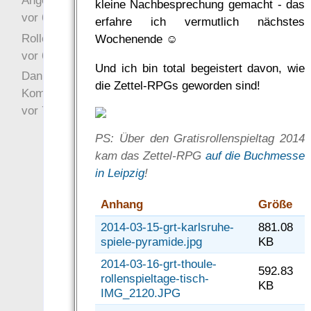
Angefragt
kleine Nachbesprechung gemacht - das
vor 6 Jahre 10 Wochen
erfahre ich vermutlich nächstes
Rollenspielrunde
Wochenende ☺
vor 6 Jahre 10 Wochen
Und ich bin total begeistert davon, wie
Danke für Deinen
die Zettel-RPGs geworden sind!
Kommentar!
vor 7 Jahre 22 Wochen
PS: Über den Gratisrollenspieltag 2014
kam das Zettel-RPG
auf die Buchmesse
in Leipzig
!
Anhang
Größe
2014-03-15-grt-karlsruhe-
881.08
spiele-pyramide.jpg
KB
2014-03-16-grt-thoule-
592.83
rollenspieltage-tisch-
KB
IMG_2120.JPG