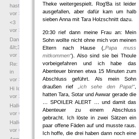
Theke weitergespielt. Rog'Ba ist leider
hast Recht …
ausgefallen, aber dafür kam um halb
vor 31 Wochen 4 Tage
sieben Anna mit Tara Holzschnitt dazu.
<3
vor 34 Wochen 5 Tage
20:30 rief dann meine Frau an: Mein
Danke für das Statement
Sohn wollte nicht ohne mich von meinen
&lt;3
Eltern nach Hause (
„Papa muss
vor 1 Jahr 48 Wochen
mitkommen“
). Also sind sie bei Thoule
vorbeigefahren und ich habe das
Re: Hi Ich bin völlig neu
Abenteuer binnen etwa 15 Minuten zum
in
Abschluss geführt. Als mein Sohn
vor 3 Jahre 33 Wochen
draußen rief
„ich sehe den Papa!“
,
Hi Ich bin völlig neu in
hatten Tara, Sotar und Awwar gerade die
vor 3 Jahre 46 Wochen
… SPOILER ALERT … und damit das
Hallo Ochrasylion
Abenteuer zu einem Abschluss
vor 6 Jahre 10 Wochen
gebracht. Ich löste in zwei Sätzen ein
Hallo Drak
paar offene Fäden auf und musste raus.
vor 6 Jahre 10 Wochen
Ich hoffe, die drei haben dann noch eine