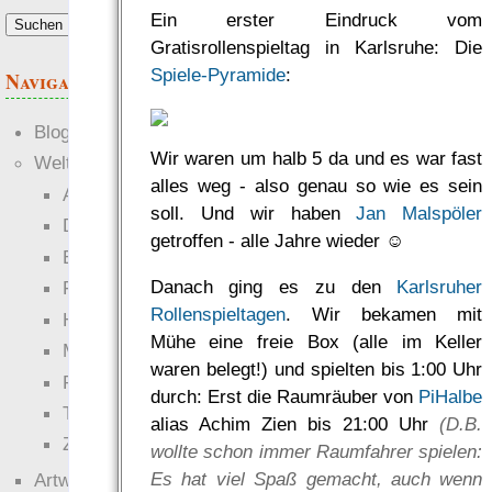
Ein erster Eindruck vom
Gratisrollenspieltag in Karlsruhe: Die
Spiele-Pyramide
:
Navigation
Blogs
Wir waren um halb 5 da und es war fast
Welten
alles weg - also genau so wie es sein
Ante Portas
soll. Und wir haben
Jan Malspöler
Die neuen Lande
getroffen - alle Jahre wieder ☺
EWS-X
Danach ging es zu den
Karlsruher
Freihändler
Rollenspieltagen
. Wir bekamen mit
Hinter der Welt
Mühe eine freie Box (alle im Keller
Magie
waren belegt!) und spielten bis 1:00 Uhr
RaumZeit
durch: Erst die Raumräuber von
PiHalbe
Technophob
alias Achim Zien bis 21:00 Uhr
(D.B.
Zettel-RPG
wollte schon immer Raumfahrer spielen:
Es hat viel Spaß gemacht, auch wenn
Artwork