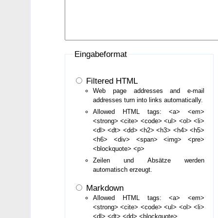
Eingabeformat
Filtered HTML
Web page addresses and e-mail
addresses turn into links automatically.
Allowed HTML tags: <a> <em>
<strong> <cite> <code> <ul> <ol> <li>
<dl> <dt> <dd> <h2> <h3> <h4> <h5>
<h6> <div> <span> <img> <pre>
<blockquote> <p>
Zeilen und Absätze werden
automatisch erzeugt.
Markdown
Allowed HTML tags: <a> <em>
<strong> <cite> <code> <ul> <ol> <li>
<dl> <dt> <dd> <blockquote>