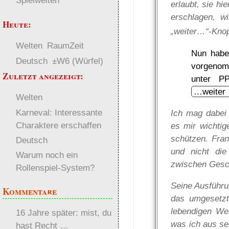
Spielwelten
erlaubt, sie hi
erschlagen, wi
Heute:
„weiter…“-Knop
Welten
RaumZeit
Nun habe 
Deutsch
±W6 (Würfel)
vorgenom
Zuletzt angezeigt:
unter P
…weiter
Welten
Karneval: Interessante
Ich mag dabei 
Charaktere erschaffen
es mir wichtige
schützen. Fra
Deutsch
und nicht die
Warum noch ein
zwischen Gesc
Rollenspiel-System?
Seine Ausführu
Kommentare
das umgesetzt,
lebendigen Wel
16 Jahre später: mist, du
was ich aus se
hast Recht …