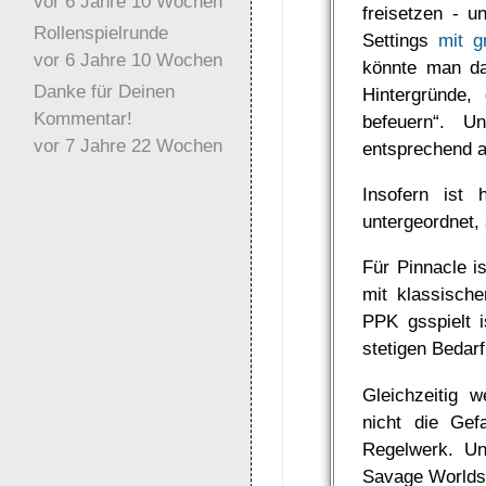
vor 6 Jahre 10 Wochen
freisetzen - 
Rollenspielrunde
Settings
mit g
vor 6 Jahre 10 Wochen
könnte man das
Danke für Deinen
Hintergründe,
Kommentar!
befeuern“. U
vor 7 Jahre 22 Wochen
entsprechend a
Insofern ist 
untergeordnet,
Für Pinnacle i
mit klassisch
PPK gsspielt 
stetigen Bedar
Gleichzeitig 
nicht die Gef
Regelwerk. Un
Savage Worlds