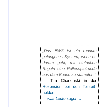
„Das EWS ist ein rundum
gelun­ge­nes Sys­tem, wenn es
darum geht, mit ein­fa­chen
Regeln eine Rol­len­spiel­runde
aus dem Boden zu stamp­fen.“
— Tim Charzinski in der
Rezension bei den Teil­zeit­
helden
was Leute sagen…