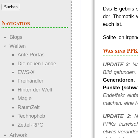
Das Ergebnis s
der Thematik w
Navigation
euch ist.
Blogs
Sollte ich irge
Welten
Was sind PPK
Ante Portas
Die neuen Lande
UPDATE 3
: N
EWS-X
Bild gefunden,
Generatoren,
Freihändler
Punkte (schwa
Hinter der Welt
Endeffekt einf
Magie
machen, eine K
RaumZeit
Technophob
UPDATE 2
: N
PPKs inzwisc
Zettel-RPG
etwas verändern
Artwork