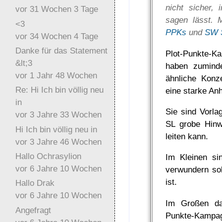
nicht sicher, 
vor 31 Wochen 3 Tage
sagen lässt. 
<3
PPKs
und
SW S
vor 34 Wochen 4 Tage
Danke für das Statement
Plot-Punkte-K
&lt;3
haben zuminde
vor 1 Jahr 48 Wochen
ähnliche Konz
Re: Hi Ich bin völlig neu
eine starke An
in
Sie sind Vorla
vor 3 Jahre 33 Wochen
SL grobe Hinw
Hi Ich bin völlig neu in
leiten kann.
vor 3 Jahre 46 Wochen
Hallo Ochrasylion
Im Kleinen si
vor 6 Jahre 10 Wochen
verwundern so
ist.
Hallo Drak
vor 6 Jahre 10 Wochen
Im Großen da
Angefragt
Punkte-Kampag