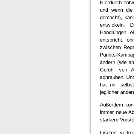
Hierdurch entwi
und wenn die 
gemacht), kann
entwickeln. 
Handlungen e
entspricht, oh
zwischen Rege
Punkte-Kampag
ändern (wie a
Gefühl von A
schrauben. Und
hat mir selb
jeglicher ander
Außerdem könn
immer neue Abe
stärkere Vorst
Insofert verk