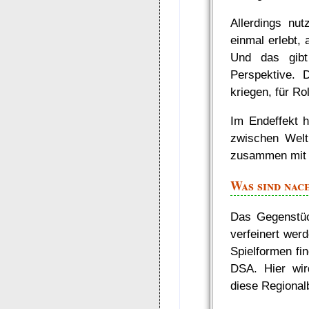
Allerdings nut
einmal erlebt,
Und das gibt 
Perspektive. D
kriegen, für Ro
Im Endeffekt h
zwischen Welt 
zusammen mit 
Was sind nac
Das Gegenstüc
verfeinert wer
Spielformen fi
DSA. Hier wird
diese Regional