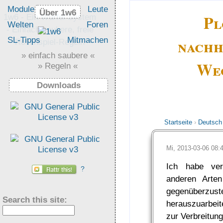
Module
Leute
Über 1w6
Über 1w6
Pl
1w6 - Ein Würfel System
Welten
Foren
- Einfach saubere, freie
nachh
SL-Tipps
Mitmachen
Rollenspiel-Regeln
» einfach saubere «
Weg
» Regeln «
Downloads
Startseite
›
Deutsch
Mi, 2013-03-06 08
Ich habe ver
?
anderen Arten
gegenüberzus
Search this site:
herauszuarbei
zur Verbreitung