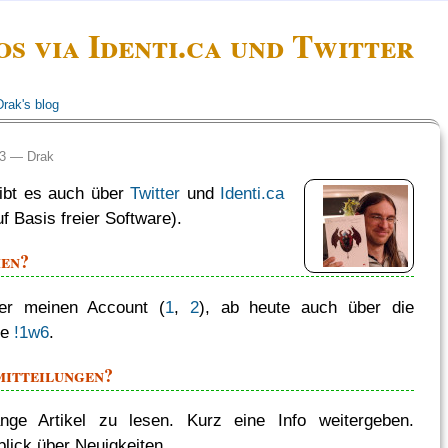
os via Identi.ca und Twitter
Drak's blog
:23 —
Drak
gibt es auch über
Twitter
und
Identi.ca
uf Basis freier Software).
en?
er meinen Account (
1
,
2
), ab heute auch über die
pe
!1w6
.
itteilungen?
ange Artikel zu lesen. Kurz eine Info weitergeben.
blick über Neuigkeiten.