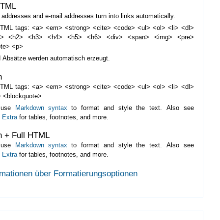
HTML
addresses and e-mail addresses turn into links automatically.
TML tags: <a> <em> <strong> <cite> <code> <ul> <ol> <li> <dl>
d> <h2> <h3> <h4> <h5> <h6> <div> <span> <img> <pre>
ote> <p>
d Absätze werden automatisch erzeugt.
n
TML tags: <a> <em> <strong> <cite> <code> <ul> <ol> <li> <dl>
 <blockquote>
 use
Markdown syntax
to format and style the text. Also see
 Extra
for tables, footnotes, and more.
 + Full HTML
 use
Markdown syntax
to format and style the text. Also see
 Extra
for tables, footnotes, and more.
rmationen über Formatierungsoptionen