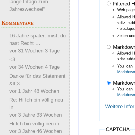
lange fhtagn zum
Filtered 
Jahreswechsel“
Web page 
Allowed H
Kommentare
<dt> <d
<blockqu
16 Jahre später: mist, du
Zeilen un
hast Recht …
Markdow
vor 31 Wochen 3 Tage
Allowed H
<3
<dt> <dd>
You can
vor 34 Wochen 4 Tage
Markdown
Danke für das Statement
Markdown
&lt;3
You can
vor 1 Jahr 48 Wochen
Markdown
Re: Hi Ich bin völlig neu
Weitere Info
in
vor 3 Jahre 33 Wochen
Hi Ich bin völlig neu in
CAPTCHA
vor 3 Jahre 46 Wochen