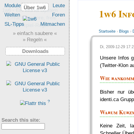
Module
Leute
Über 1w6
Über 1w6
1w6 Inf
1w6 - Ein Würfel System
Welten
Foren
- Einfach saubere, freie
SL-Tipps
Mitmachen
Rollenspiel-Regeln
Startseite
›
Blogs
›
» einfach saubere «
» Regeln «
Di, 2009-12-29 17
Downloads
Unsere Infos 
(Twitter-Klon a
Wie rankomm
Bisher nur üb
identi.ca Grup
?
Warum Kurzm
Search this site:
Keine Zeit, l
Schneller Über