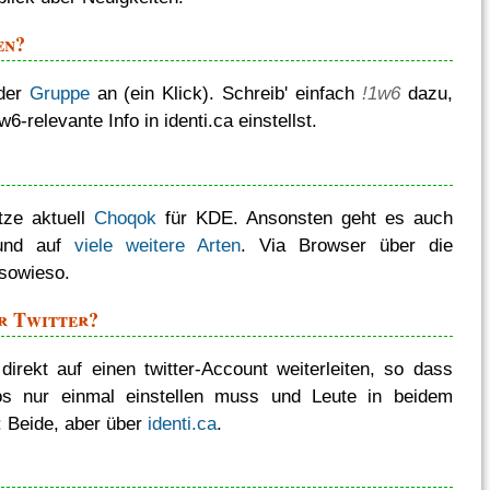
en?
 der
Gruppe
an (ein Klick). Schreib' einfach
!1w6
dazu,
6-relevante Info in identi.ca einstellst.
tze aktuell
Choqok
für KDE. Ansonsten geht es auch
nd auf
viele weitere Arten
. Via Browser über die
sowieso.
er Twitter?
 direkt auf einen twitter-Account weiterleiten, so dass
os nur einmal einstellen muss und Leute in beidem
: Beide, aber über
identi.ca
.