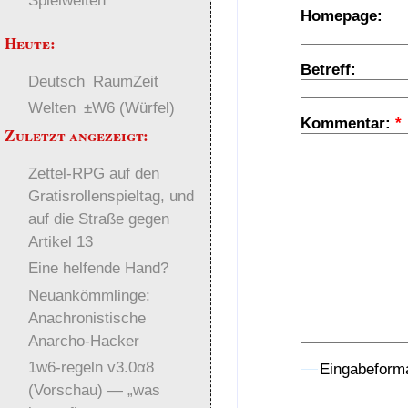
Spielwelten
Homepage:
Heute:
Betreff:
Deutsch
RaumZeit
Welten
±W6 (Würfel)
Kommentar:
*
Zuletzt angezeigt:
Zettel-RPG auf den
Gratisrollenspieltag, und
auf die Straße gegen
Artikel 13
Eine helfende Hand?
Neuankömmlinge:
Anachronistische
Anarcho-Hacker
1w6-regeln v3.0α8
Eingabeform
(Vorschau) — „was