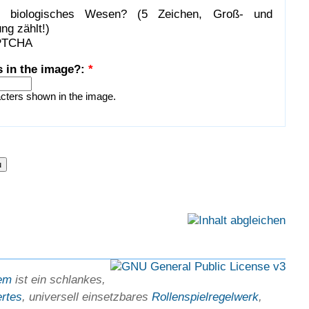
n biologisches Wesen? (5 Zeichen, Groß- und
ng zählt!)
s in the image?:
*
acters shown in the image.
em
ist ein schlankes,
ertes
, universell einsetz­bares
Rollen­spielregel­werk
,