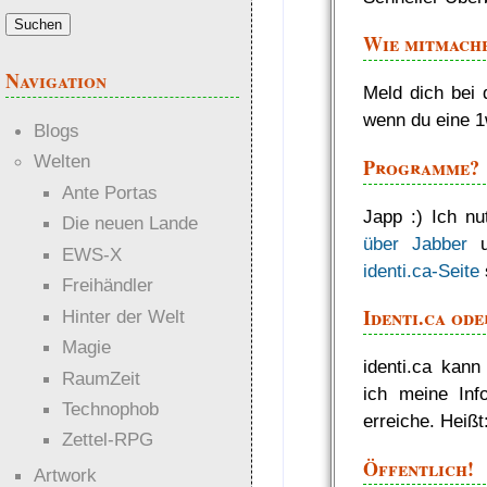
Wie mitmach
Navigation
Meld dich bei
wenn du eine 1w
Blogs
Welten
Programme?
Ante Portas
Japp :) Ich nu
Die neuen Lande
über Jabber
u
EWS-X
identi.ca-Seite
Freihändler
Identi.ca od
Hinter der Welt
Magie
identi.ca kann
RaumZeit
ich meine Inf
Technophob
erreiche. Heißt
Zettel-RPG
Öffentlich!
Artwork