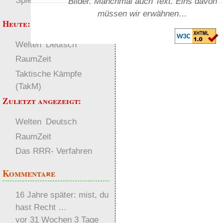
Spielwelten
Bilder. Manchmal auch Text. Eins davon
müssen wir erwähnen…
Heute:
Welten
Deutsch
RaumZeit
Taktische Kämpfe
(TakM)
Zuletzt angezeigt:
Welten
Deutsch
RaumZeit
Das RRR- Verfahren
Kommentare
16 Jahre später: mist, du
hast Recht …
vor 31 Wochen 3 Tage