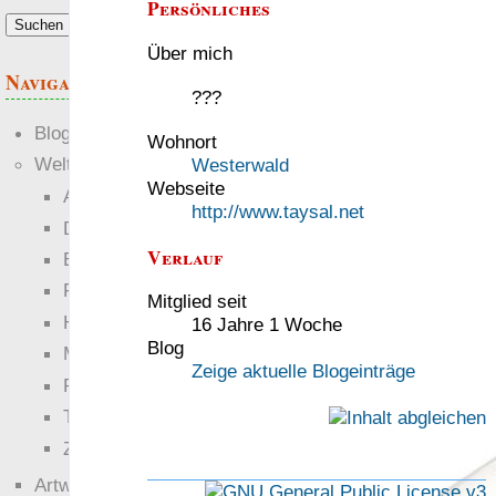
Persönliches
Über mich
Navigation
???
Blogs
Wohnort
Welten
Westerwald
Webseite
Ante Portas
http://www.taysal.net
Die neuen Lande
Verlauf
EWS-X
Freihändler
Mitglied seit
Hinter der Welt
16 Jahre 1 Woche
Blog
Magie
Zeige aktuelle Blogeinträge
RaumZeit
Technophob
Zettel-RPG
Artwork