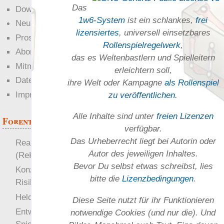
Das
Downloads
1w6-System
ist ein schlankes,
frei
Neuigkeiten
lizensiertes
, universell einsetz­bares
Prosa
Rollen­spielregel­werk
,
Abonnieren
das es Welten­bastlern und Spiel­leitern
Mitmachen
erleichtern soll,
Datenschutz
ihre Welt oder Kam­pagne
als Rollenspiel
Impressum
zu ver­öffent­lichen
.
Alle Inhalte sind unter
freien Lizenzen
Forenthemen
verfügbar.
Das Urheber­recht liegt bei Autorin oder
Realistische Kämpfe
Autor des jeweiligen In­haltes.
(ReKa)
Bevor Du selbst etwas schreibst, lies
Konzept für Schwächen:
bitte die
Lizenz­bedingungen
.
Risiko
more
Heldendokument
Diese Seite nutzt für ihr Funktionieren
Entwicklung von
notwendige Cookies (und nur die). Und