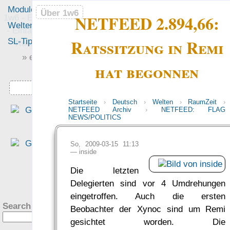
Module
Leute
Über 1w6
Über 1w6
NETFEED 2.894,66:
1w6 - Ein Würfel System
Welten
Foren
- Einfach saubere, freie
Ratssitzung in Remi
SL-Tipps
Mitmachen
Rollenspiel-Regeln
» einfach saubere «
hat begonnen
» Regeln «
Downloads
Startseite
›
Deutsch
›
Welten
›
RaumZeit
›
„Eine interessante Denk
NETFEED Archiv
›
NETFEED: FLAG
NEWS/POLITICS
richtung, die sich für mich al
altem DSA Spieler fast scho
So, 2009-03-15 11:13
ungewohnt schlank anfühlt.“
—
inside
— Philipp von Phönixbanner
Die letzten
was Leute sagen…
?
Delegierten sind vor 4 Umdrehungen
eingetroffen. Auch die ersten
Search this site:
Beobachter der Xynoc sind um Remi
gesichtet worden. Die