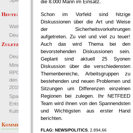
Spielwelten
die 8.000 Mann im Einsatz.
Heute:
Schon im Vorfeld sind hitzige
Diskussionen über die Art und Weise
Welten
RaumZeit
der Sicherheitsvorkehrungen
Deutsch
±W6 (Würfel)
aufgetreten. Zu viel und viel zu teuer!
Zuletzt angezeigt:
Auch das wird Thema bei den
bevorstehenden Diskussionen sein.
Deutsch
Welten
Geplant sind aktuell 25 Syonen
Mindestens ein Zettel-
Diskussion über die verschiedensten
RPG pro Box kommt auf
Themenbereiche, Arbeitsgruppen zu
den Gratisrollenspieltag
bestehenden und neuen Problemen und
2019!
Sitzungen um Differenzen einzelnen
Regionen bei zulegen. Ihr NETFEED
Spam-Löschung: Eine
Team wird ihnen von den Spannendsten
Entschuldigung an alle
und Wichtigsten aus erster Hand
Kultisten und Illuminati
berichten.
Kommentare
FLAG: NEWS/POLITICS
, 2.894,66