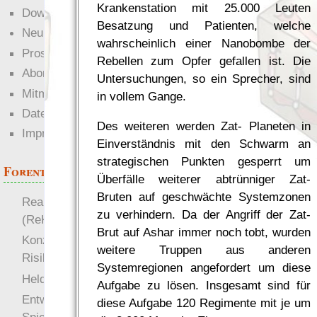
Krankenstation mit 25.000 Leuten
Downloads
Besatzung und Patienten, welche
Neuigkeiten
wahrscheinlich einer Nanobombe der
Prosa
Rebellen zum Opfer gefallen ist. Die
Abonnieren
Untersuchungen, so ein Sprecher, sind
Mitmachen
in vollem Gange.
Datenschutz
Des weiteren werden Zat- Planeten in
Impressum
Einverständnis mit den Schwarm an
strategischen Punkten gesperrt um
Forenthemen
Überfälle weiterer abtrünniger Zat-
Bruten auf geschwächte Systemzonen
Realistische Kämpfe
zu verhindern. Da der Angriff der Zat-
(ReKa)
Brut auf Ashar immer noch tobt, wurden
Konzept für Schwächen:
weitere Truppen aus anderen
Risiko
Systemregionen angefordert um diese
more
Heldendokument
Aufgabe zu lösen. Insgesamt sind für
Entwicklung von
diese Aufgabe 120 Regimente mit je um