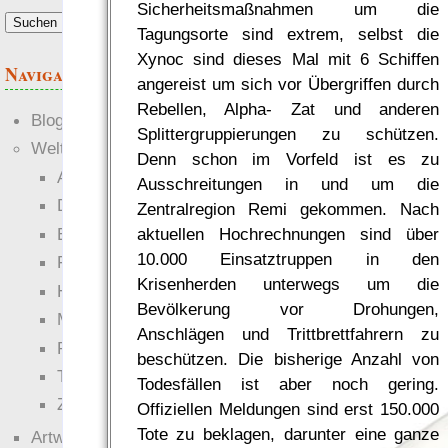
Sicherheitsmaßnahmen um die
Tagungsorte sind extrem, selbst die
Xynoc sind dieses Mal mit 6 Schiffen
Navigation
angereist um sich vor Übergriffen durch
Rebellen, Alpha- Zat und anderen
Blogs
Splittergruppierungen zu schützen.
Welten
Denn schon im Vorfeld ist es zu
Ante Portas
Ausschreitungen in und um die
Die neuen Lande
Zentralregion Remi gekommen. Nach
EWS-X
aktuellen Hochrechnungen sind über
10.000 Einsatztruppen in den
Freihändler
Krisenherden unterwegs um die
Hinter der Welt
Bevölkerung vor Drohungen,
Magie
Anschlägen und Trittbrettfahrern zu
RaumZeit
beschützen. Die bisherige Anzahl von
Technophob
Todesfällen ist aber noch gering.
Zettel-RPG
Offiziellen Meldungen sind erst 150.000
Tote zu beklagen, darunter eine ganze
Artwork