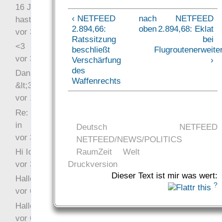
16 Jahre später: mist, du
‹ NETFEED
nach
NETFEED
hast Recht …
2.894,66:
oben
2.894,68: Eklat
vor 31 Wochen 3 Tage
Ratssitzung
bei
<3
beschließt
Flugroutenerweite
vor 34 Wochen 4 Tage
Verschärfung
›
des
Danke für das Statement
Waffenrechts
&lt;3
vor 1 Jahr 48 Wochen
Re: Hi Ich bin völlig neu
in
Deutsch
NETFEED
vor 3 Jahre 33 Wochen
NETFEED/NEWS/POLITICS
RaumZeit
Welt
Hi Ich bin völlig neu in
Druckversion
vor 3 Jahre 46 Wochen
Dieser Text ist mir was wert:
Hallo Ochrasylion
?
vor 6 Jahre 10 Wochen
Hallo Drak
vor 6 Jahre 10 Wochen