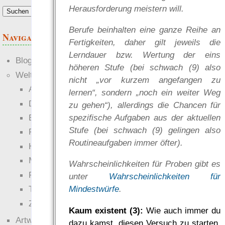
Herausforderung meistern will.
Berufe beinhalten eine ganze Reihe an
Navigation
Fertigkeiten, daher gilt jeweils die
Lerndauer bzw. Wertung der eins
Blogs
höheren Stufe (bei schwach (9) also
Welten
nicht „vor kurzem angefangen zu
Ante Portas
lernen“, sondern „noch ein weiter Weg
Die neuen Lande
zu gehen“), allerdings die Chancen für
EWS-X
spezifische Aufgaben aus der aktuellen
Stufe (bei schwach (9) gelingen also
Freihändler
Routineaufgaben immer öfter).
Hinter der Welt
Magie
Wahrscheinlichkeiten für Proben gibt es
RaumZeit
unter
Wahrscheinlichkeiten für
Technophob
Mindestwürfe
.
Zettel-RPG
Kaum existent (3):
Wie auch immer du
Artwork
dazu kamst, diesen Versuch zu starten,