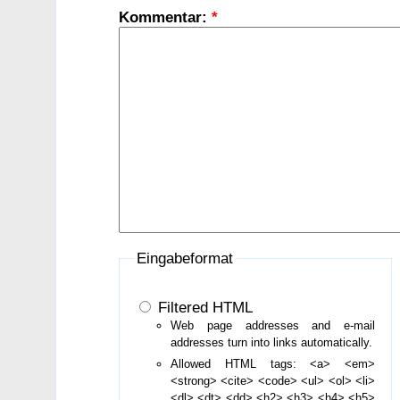
Kommentar:
*
Eingabeformat
Filtered HTML
Web page addresses and e-mail
addresses turn into links automatically.
Allowed HTML tags: <a> <em>
<strong> <cite> <code> <ul> <ol> <li>
<dl> <dt> <dd> <h2> <h3> <h4> <h5>