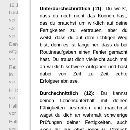
16 Jahre später: mist, du
Unterdurchschnittlich (11):
Du weißt,
hast Recht …
dass du noch nicht das Können hast,
vor 31 Wochen 3 Tage
das du brauchst um wirklich auf deine
<3
Fertigkeiten zu vertrauen, aber du
vor 34 Wochen 4 Tage
weißt, dass du auf dem richtigen Weg
Danke für das Statement
bist, denn es ist lange her, dass du bei
&lt;3
Routineaufgaben einen Fehler gemacht
vor 1 Jahr 48 Wochen
hast. Du traust dich vielleicht auch mal
an wirklich schwere Aufgaben und hast
Re: Hi Ich bin völlig neu
dabei von Zeit zu Zeit echte
in
Erfolgserlebnisse.
vor 3 Jahre 33 Wochen
Hi Ich bin völlig neu in
Durchschnittlich (12):
Du kannst
vor 3 Jahre 46 Wochen
deinen Lebensunterhalt mit deinen
Hallo Ochrasylion
Fähigkeiten bestreiten und manchmal
vor 6 Jahre 10 Wochen
wagst du dich an wahrhaft schwierige
Hallo Drak
Prüfungen deiner Fertigkeiten, auch
vor 6 Jahre 10 Wochen
wenn dir nur etwa jeder 6. Versuch