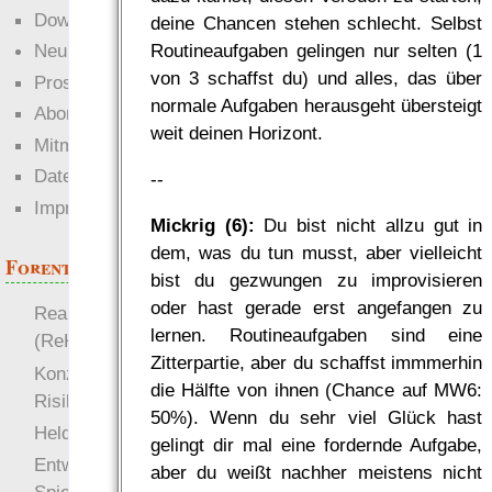
Downloads
deine Chancen stehen schlecht. Selbst
Routineaufgaben gelingen nur selten (1
Neuigkeiten
von 3 schaffst du) und alles, das über
Prosa
normale Aufgaben herausgeht übersteigt
Abonnieren
weit deinen Horizont.
Mitmachen
Datenschutz
--
Impressum
Mickrig (6):
Du bist nicht allzu gut in
dem, was du tun musst, aber vielleicht
Forenthemen
bist du gezwungen zu improvisieren
oder hast gerade erst angefangen zu
Realistische Kämpfe
lernen. Routineaufgaben sind eine
(ReKa)
Zitterpartie, aber du schaffst immmerhin
Konzept für Schwächen:
die Hälfte von ihnen (Chance auf MW6:
Risiko
50%). Wenn du sehr viel Glück hast
more
Heldendokument
gelingt dir mal eine fordernde Aufgabe,
Entwicklung von
aber du weißt nachher meistens nicht