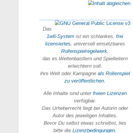
Das
1w6-System
ist ein schlankes,
frei
lizensiertes
, universell einsetz­bares
Rollen­spielregel­werk
,
das es Welten­bastlern und Spiel­leitern
erleichtern soll,
ihre Welt oder Kam­pagne
als Rollenspiel
zu ver­öffent­lichen
.
Alle Inhalte sind unter
freien Lizenzen
verfügbar.
Das Urheber­recht liegt bei Autorin oder
Autor des jeweiligen In­haltes.
Bevor Du selbst etwas schreibst, lies
bitte die
Lizenz­bedingungen
.