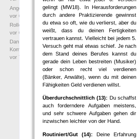
gelingt (MW18). In Herausforderungen
Angefragt
durch andere Praktizierende gewinnst
vor 6 Jahre 10 Wochen
du etwa so oft, wie du verlierst, aber du
Rollenspielrunde
weißt, dass du deinen Fertigkeiten
vor 6 Jahre 10 Wochen
vertrauen kannst. Vielleicht bei jedem 5.
Danke für Deinen
Versuch geht mal etwas schief. Je nach
Kommentar!
dem Stand deines Berufes kannst du
vor 7 Jahre 22 Wochen
gerade dein Leben bestreiten (Musiker)
oder schon recht viel verdienen
(Bänker, Anwälte), wenn du mit deinen
Fähigkeiten Geld verdienen willst.
Überdurchschnittlich (13):
Du schaffst
auch forderndere Aufgaben meistens,
und sehr schwere Aufgaben gehen dir
inzwischen leichter von der Hand.
Routiniert/Gut (14):
Deine Erfahrung