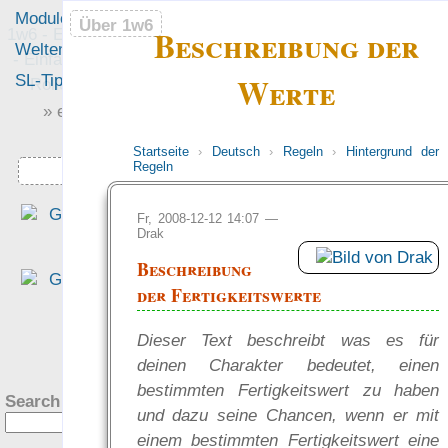
Module
Leute
Über 1w6
Über 1w6
Beschreibung der
1w6 - Ein Würfel System
Welten
Foren
- Einfach saubere, freie
Werte
SL-Tipps
Mitmachen
Rollenspiel-Regeln
» einfach saubere «
» Regeln «
Startseite
›
Deutsch
›
Regeln
›
Hintergrund der
Regeln
Downloads
„Eine interessante Denk
Fr, 2008-12-12 14:07 —
Drak
richtung, die sich für mich al
altem DSA Spieler fast scho
Beschreibung
ungewohnt schlank anfühlt.“
der Fertigkeitswerte
— Philipp von Phönixbanner
was Leute sagen…
Dieser Text beschreibt was es für
?
deinen Charakter bedeutet, einen
bestimmten Fertigkeitswert zu haben
Search this site:
und dazu seine Chancen, wenn er mit
einem bestimmten Fertigkeitswert eine