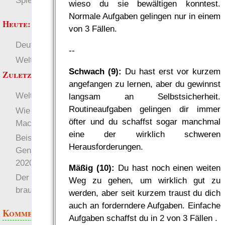
Spielwelten
wieso du sie bewältigen konntest.
Normale Aufgaben gelingen nur in einem
Heute:
von 3 Fällen.
Deutsch
RaumZeit
--
Welten
±W6 (Würfel)
Schwach (9):
Du hast erst vor kurzem
Zuletzt angezeigt:
angefangen zu lernen, aber du gewinnst
Welten
langsam an Selbstsicherheit.
Routineaufgaben gelingen dir immer
Wie das EWS skaliert —
öfter und du schaffst sogar manchmal
Machtprogression
eine der wirklich schweren
Beispielcharaktere aus 4
Herausforderungen.
Genres für den GRT
2020
Mäßig (10):
Du hast noch einen weiten
Der Gratisrollenspieltag
Weg zu gehen, um wirklich gut zu
braucht Versand-Hilfe!
werden, aber seit kurzem traust du dich
auch an forderndere Aufgaben. Einfache
Kommentare
Aufgaben schaffst du in 2 von 3 Fällen .