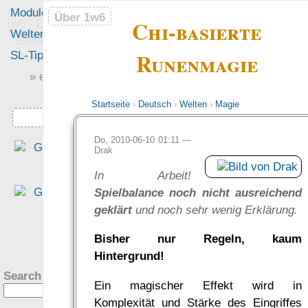
Module
Leute
Über 1w6
Über 1w6
Chi-basierte
1w6 - Ein Würfel System
Welten
Foren
- Einfach saubere, freie
Runenmagie
SL-Tipps
Mitmachen
Rollenspiel-Regeln
» einfach saubere «
» Regeln «
Startseite
›
Deutsch
›
Welten
›
Magie
Downloads
Do, 2010-06-10 01:11 —
„Durch das fixe Regelsyste
Drak
haben wir nur sehr wenig Zei
In Arbeit!
auf Regelebene verbracht un
Spielbalance noch nicht ausreichend
hatten mehr Muße, auf da
geklärt
und noch sehr wenig Erklärung.
Setting einzugehen.“
— PiHalbe: Mutant — Under
?
Bisher nur Regeln, kaum
gångens Arvta­gare
Hintergrund!
was Leute sagen…
Search this site:
Ein magischer Effekt wird in
Komplexität und Stärke des Eingriffes