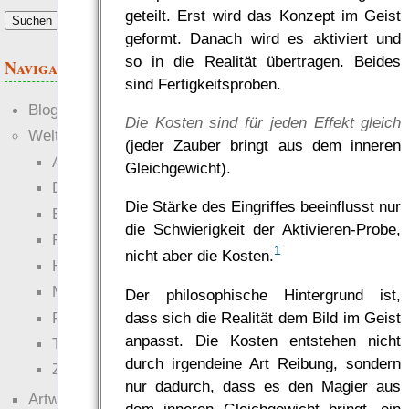
geteilt. Erst wird das Konzept im Geist
geformt. Danach wird es aktiviert und
so in die Realität übertragen. Beides
Navigation
sind Fertigkeitsproben.
Blogs
Die Kosten sind für jeden Effekt gleich
Welten
(jeder Zauber bringt aus dem inneren
Ante Portas
Gleichgewicht).
Die neuen Lande
Die Stärke des Eingriffes beeinflusst nur
EWS-X
die Schwierigkeit der Aktivieren-Probe,
Freihändler
1
nicht aber die Kosten.
Hinter der Welt
Magie
Der philosophische Hintergrund ist,
dass sich die Realität dem Bild im Geist
RaumZeit
anpasst. Die Kosten entstehen nicht
Technophob
durch irgendeine Art Reibung, sondern
Zettel-RPG
nur dadurch, dass es den Magier aus
Artwork
dem inneren Gleichgewicht bringt, ein