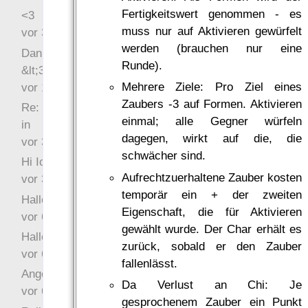
Fertigkeitswert genommen - es
<3
muss nur auf Aktivieren gewürfelt
vor 34 Wochen 6 Tage
werden (brauchen nur eine
Danke für das Statement
Runde).
&lt;3
Mehrere Ziele: Pro Ziel eines
vor 1 Jahr 48 Wochen
Zaubers -3 auf Formen. Aktivieren
Re: Hi Ich bin völlig neu
einmal; alle Gegner würfeln
in
dagegen, wirkt auf die, die
vor 3 Jahre 33 Wochen
schwächer sind.
Hi Ich bin völlig neu in
Aufrechtzuerhaltene Zauber kosten
vor 3 Jahre 46 Wochen
temporär ein + der zweiten
Hallo Ochrasylion
Eigenschaft, die für Aktivieren
vor 6 Jahre 10 Wochen
gewählt wurde. Der Char erhält es
Hallo Drak
zurück, sobald er den Zauber
vor 6 Jahre 10 Wochen
fallenlässt.
Angefragt
Da Verlust an Chi: Je
vor 6 Jahre 10 Wochen
gesprochenem Zauber ein Punkt