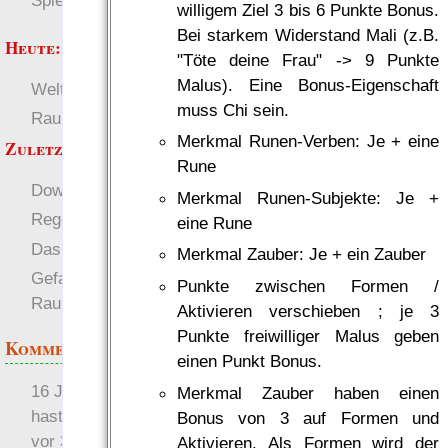
Spielwelten
willigem Ziel 3 bis 6 Punkte Bonus.
Bei starkem Widerstand Mali (z.B.
Heute:
"Töte deine Frau" -> 9 Punkte
Malus). Eine Bonus-Eigenschaft
Welten
Deutsch
muss Chi sein.
RaumZeit
Regeln
Merkmal Runen-Verben: Je + eine
Zuletzt angezeigt:
Rune
Downloadzahlen 2020
Merkmal Runen-Subjekte: Je +
Regeln
eine Rune
Das Erbe der Berserker
Merkmal Zauber: Je + ein Zauber
Gefangen (in Zeit und
Punkte zwischen Formen /
Raum)
Aktivieren verschieben ; je 3
Punkte freiwilliger Malus geben
Kommentare
einen Punkt Bonus.
16 Jahre später: mist, du
Merkmal Zauber haben einen
hast Recht …
Bonus von 3 auf Formen und
vor 31 Wochen 4 Tage
Aktivieren. Als Formen wird der