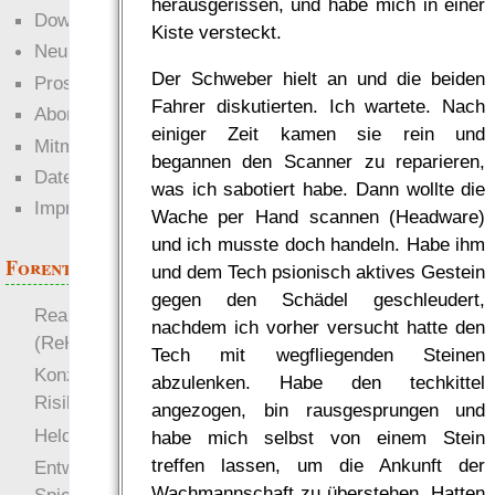
herausgerissen, und habe mich in einer
Downloads
Kiste versteckt.
Neuigkeiten
Der Schweber hielt an und die beiden
Prosa
Fahrer diskutierten. Ich wartete. Nach
Abonnieren
einiger Zeit kamen sie rein und
Mitmachen
begannen den Scanner zu reparieren,
Datenschutz
was ich sabotiert habe. Dann wollte die
Impressum
Wache per Hand scannen (Headware)
und ich musste doch handeln. Habe ihm
Forenthemen
und dem Tech psionisch aktives Gestein
gegen den Schädel geschleudert,
Realistische Kämpfe
nachdem ich vorher versucht hatte den
(ReKa)
Tech mit wegfliegenden Steinen
Konzept für Schwächen:
abzulenken. Habe den techkittel
Risiko
angezogen, bin rausgesprungen und
more
Heldendokument
habe mich selbst von einem Stein
treffen lassen, um die Ankunft der
Entwicklung von
Wachmannschaft zu überstehen. Hatten