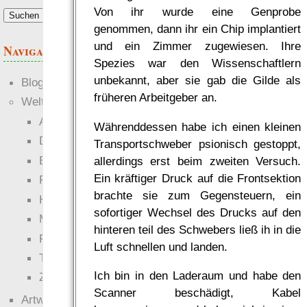
Anforderungen.“
Von ihr wurde eine Genprobe
— RowC
genommen, dann ihr ein Chip implantiert
was Leute sagen…
und ein Zimmer zugewiesen. Ihre
Navigation
Spezies war den Wissenschaftlern
unbekannt, aber sie gab die Gilde als
Blogs
früheren Arbeitgeber an.
Welten
Ante Portas
Währenddessen habe ich einen kleinen
Die neuen Lande
Transportschweber psionisch gestoppt,
EWS-X
allerdings erst beim zweiten Versuch.
Ein kräftiger Druck auf die Frontsektion
Freihändler
brachte sie zum Gegensteuern, ein
Hinter der Welt
sofortiger Wechsel des Drucks auf den
Magie
hinteren teil des Schwebers ließ ih in die
RaumZeit
Luft schnellen und landen.
Technophob
Ich bin in den Laderaum und habe den
Zettel-RPG
Scanner beschädigt, Kabel
Artwork