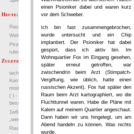
Spielwelten
einen Psioniker dabei und waren kurz
Heute:
vor dem Schweber.
RaumZeit
Deutsch
Ich bin fast zusammengebrochen,
wurde untersucht und ein Chip
Welten
implantiert. Der Psioniker hat dabei
Pirate Party Flyerbook
gespürt, dass ich aktiv bin. Im
rules
Wohnquartier Fox im Eingang gesehen,
Zuletzt angezeigt:
später erneut getroffen, war
zwischendrin beim Arzt (Stimpatch-
technisches:
Vergiftung, wie üblich, hatte einen
Kommentare sind jetzt
russischen Akzent). Fox hat später den
moderiert (zu viel Spam :
Raum beim Arzt kartographiert, wo die
( ) - habt ihr Tipps für
Fluchttunnel waren. Habe die Pläne mit
bessere Alternativen?
Kalem auf meinem Quartier angeschaut.
1w6-regeln v2.5.3 –
Dann haben wir uns hingelegt, um am
„weniger wird mehr“
Abend handeln zu können. Was nichts
RaumZeit
wurde.