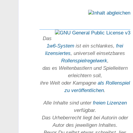
Das
1w6-System
ist ein schlankes,
frei
lizensiertes
, universell einsetz­bares
Rollen­spielregel­werk
,
das es Welten­bastlern und Spiel­leitern
erleichtern soll,
ihre Welt oder Kam­pagne
als Rollenspiel
zu ver­öffent­lichen
.
Alle Inhalte sind unter
freien Lizenzen
verfügbar.
Das Urheber­recht liegt bei Autorin oder
Autor des jeweiligen In­haltes.
Bevor Du selbst etwas schreibst, lies