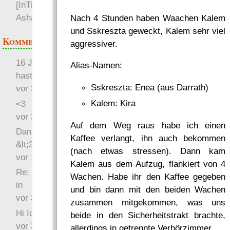
[InTime] Der Flug vor
Ashar
Nach 4 Stunden haben Waachen Kalem
und Sskreszta geweckt, Kalem sehr viel
Kommentare
aggressiver.
16 Jahre später: mist, du
Alias-Namen:
hast Recht …
Sskreszta: Enea (aus Darrath)
vor 31 Wochen 2 Tage
Kalem: Kira
<3
vor 34 Wochen 3 Tage
Auf dem Weg raus habe ich einen
Danke für das Statement
Kaffee verlangt, ihn auch bekommen
&lt;3
(nach etwas stressen). Dann kam
vor 1 Jahr 48 Wochen
Kalem aus dem Aufzug, flankiert von 4
Re: Hi Ich bin völlig neu
Wachen. Habe ihr den Kaffee gegeben
in
und bin dann mit den beiden Wachen
vor 3 Jahre 32 Wochen
zusammen mitgekommen, was uns
Hi Ich bin völlig neu in
beide in den Sicherheitstrakt brachte,
vor 3 Jahre 45 Wochen
allerdings in getrennte Verhörzimmer.