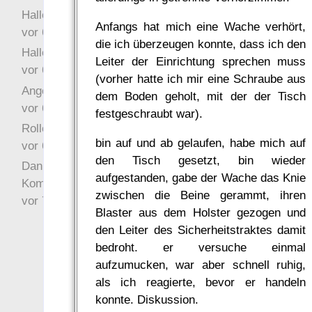
Hallo Ochrasylion
Anfangs hat mich eine Wache verhört,
vor 6 Jahre 9 Wochen
die ich überzeugen konnte, dass ich den
Hallo Drak
Leiter der Einrichtung sprechen muss
vor 6 Jahre 10 Wochen
(vorher hatte ich mir eine Schraube aus
Angefragt
dem Boden geholt, mit der der Tisch
vor 6 Jahre 10 Wochen
festgeschraubt war).
Rollenspielrunde
bin auf und ab gelaufen, habe mich auf
vor 6 Jahre 10 Wochen
den Tisch gesetzt, bin wieder
Danke für Deinen
aufgestanden, gabe der Wache das Knie
Kommentar!
zwischen die Beine gerammt, ihren
vor 7 Jahre 22 Wochen
Blaster aus dem Holster gezogen und
den Leiter des Sicherheitstraktes damit
bedroht. er versuche einmal
aufzumucken, war aber schnell ruhig,
als ich reagierte, bevor er handeln
konnte. Diskussion.