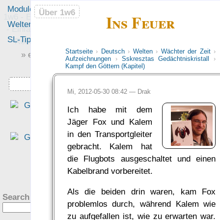
Module
Leute
Über 1w6
Über 1w6
Ins Feuer
1w6 - Ein Würfel System
Welten
Foren
- Einfach saubere, freie
SL-Tipps
Mitmachen
Rollenspiel-Regeln
Startseite
›
Deutsch
›
Welten
›
Wächter der Zeit
›
» einfach saubere «
Aufzeichnungen
›
Sskresztas Gedächtniskristall
›
» Regeln «
Kampf den Göttern (Kapitel)
Downloads
Mi, 2012-05-30 08:42 —
Drak
„Das Regelwerk meine
Ich habe mit dem
Träume zu diesem Zwec
Jäger Fox und Kalem
[eigene Rollenspielwelten
in den Transportgleiter
sollte… auf verschieden
gebracht. Kalem hat
Hintergründe und Welte
die Flugbots ausgeschaltet und einen
anwendbar sein… einfach
?
Kabelbrand vorbereitet.
und überschaubare Regel
bieten… [und] frei sein… Un
Als die beiden drin waren, kam Fox
Search this site:
wer hätte das gedacht, da
problemlos durch, während Kalem wie
1W6-System erfüllt alle dies
zu aufgefallen ist, wie zu erwarten war.