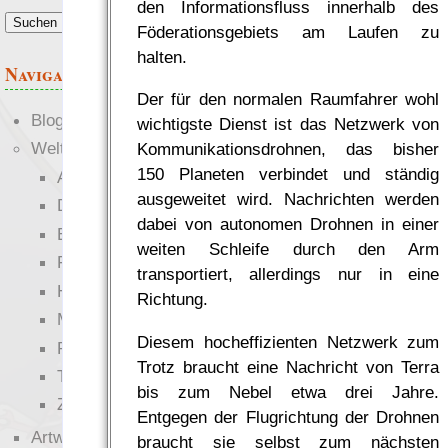
den Informationsfluss innerhalb des
Föderationsgebiets am Laufen zu
halten.
Navigation
Der für den normalen Raumfahrer wohl
Blogs
wichtigste Dienst ist das Netzwerk von
Welten
Kommunikationsdrohnen, das bisher
150 Planeten verbindet und ständig
Ante Portas
ausgeweitet wird. Nachrichten werden
Die neuen Lande
dabei von autonomen Drohnen in einer
EWS-X
weiten Schleife durch den Arm
Freihändler
transportiert, allerdings nur in eine
Hinter der Welt
Richtung.
Magie
Diesem hocheffizienten Netzwerk zum
RaumZeit
Trotz braucht eine Nachricht von Terra
Technophob
bis zum Nebel etwa drei Jahre.
Zettel-RPG
Entgegen der Flugrichtung der Drohnen
Artwork
braucht sie selbst zum nächsten