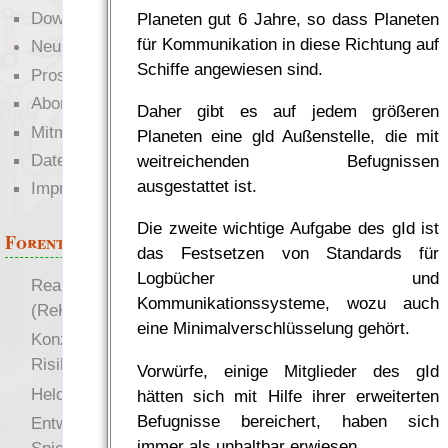
Downloads
Planeten gut 6 Jahre, so dass Planeten
für Kommunikation in diese Richtung auf
Neuigkeiten
Schiffe angewiesen sind.
Prosa
Abonnieren
Daher gibt es auf jedem größeren
Mitmachen
Planeten eine gld Außenstelle, die mit
Datenschutz
weitreichenden Befugnissen
ausgestattet ist.
Impressum
Die zweite wichtige Aufgabe des gId ist
Forenthemen
das Festsetzen von Standards für
Logbücher und
Realistische Kämpfe
Kommunikationssysteme, wozu auch
(ReKa)
eine Minimalverschlüsselung gehört.
Konzept für Schwächen:
Risiko
Vorwürfe, einige Mitglieder des gId
more
Heldendokument
hätten sich mit Hilfe ihrer erweiterten
Befugnisse bereichert, haben sich
Entwicklung von
immer als unhaltbar erwiesen.