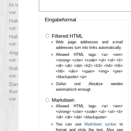
Hi Ich bin völlig neu in
vor 3 Jahre 46 Wochen
Eingabeformat
Hallo Ochrasylion
vor 6 Jahre 10 Wochen
Filtered HTML
Hallo Drak
Web page addresses and e-mail
vor 6 Jahre 10 Wochen
addresses turn into links automatically.
Angefragt
Allowed HTML tags: <a> <em>
vor 6 Jahre 10 Wochen
<strong> <cite> <code> <ul> <ol> <li>
<dl> <dt> <dd> <h2> <h3> <h4> <h5>
Rollenspielrunde
<h6> <div> <span> <img> <pre>
vor 6 Jahre 10 Wochen
<blockquote> <p>
Danke für Deinen
Zeilen und Absätze werden
automatisch erzeugt.
Kommentar!
vor 7 Jahre 22 Wochen
Markdown
Allowed HTML tags: <a> <em>
<strong> <cite> <code> <ul> <ol> <li>
<dl> <dt> <dd> <blockquote>
You can use
Markdown syntax
to
format and style the text. Also see