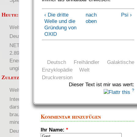
Spielwelten
Heute:
‹ Die dritte
nach
Psi ›
Welle und die
oben
Welten
RaumZeit
Gründung von
OXID
Deutsch
NETFEED/REQUEST
2.894,66:
Energiesignaturen
Deutsch
Freihändler
Galaktische
ungültig machen
Enzyklopädie
Welt
Zuletzt angezeigt:
Druckversion
Dieser Text ist mir was wert:
Welten
?
Interessante Charaktere
darstellen Teil 2.5: Was
brauchen NSCs
Kommentar hinzufügen
mindestens?
Ihr Name:
*
Deutsch