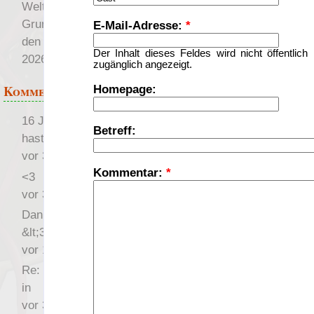
Weltenbau mit
Grundantrieben: Flyer für
E-Mail-Adresse:
*
den Gratisrollenspieltag
Der Inhalt dieses Feldes wird nicht öffentlich
2026
zugänglich angezeigt.
Kommentare
Homepage:
16 Jahre später: mist, du
Betreff:
hast Recht …
vor 31 Wochen 3 Tage
Kommentar:
*
<3
vor 34 Wochen 5 Tage
Danke für das Statement
&lt;3
vor 1 Jahr 48 Wochen
Re: Hi Ich bin völlig neu
in
vor 3 Jahre 33 Wochen