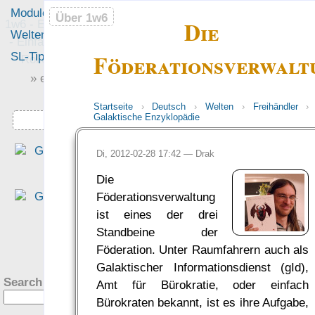
Module
Leute
Über 1w6
Über 1w6
Die
1w6 - Ein Würfel System
Welten
Foren
- Einfach saubere, freie
Föderationsverwalt
SL-Tipps
Mitmachen
Rollenspiel-Regeln
» einfach saubere «
» Regeln «
Startseite
›
Deutsch
›
Welten
›
Freihändler
›
Galaktische Enzyklopädie
Downloads
„Das Beste, was ich je - JE 
Di, 2012-02-28 17:42 —
Drak
über Magie gelesenen habe.“
Die
— Gastx zu
Magie: Da
Föderationsverwaltung
Mittel der Reichen, de
ist eines der drei
Meister und der Spinner…
Standbeine der
was Leute sagen…
?
Föderation. Unter Raumfahrern auch als
Galaktischer Informationsdienst (gId),
Search this site:
Amt für Bürokratie, oder einfach
Bürokraten bekannt, ist es ihre Aufgabe,