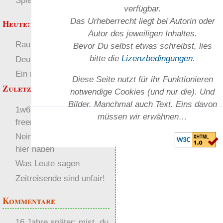
Spielwelten
verfügbar.
Das Urheber­recht liegt bei Autorin oder
Heute:
Autor des jeweiligen In­haltes.
RaumZeit
Welten
Bevor Du selbst etwas schreibst, lies
bitte die
Lizenz­bedingungen
.
Deutsch
Ein neuer Anfang
Diese Seite nutzt für ihr Funktionieren
Zuletzt angezeigt:
notwendige Cookies (und nur die). Und
Bilder. Manchmal auch Text. Eins davon
1w6.org jetzt anonym in
müssen wir erwähnen…
freenet verfügbar
Nein, ich will nicht alle
hier haben
Was Leute sagen
Zeitreisende sind unfair!
Kommentare
16 Jahre später: mist, du