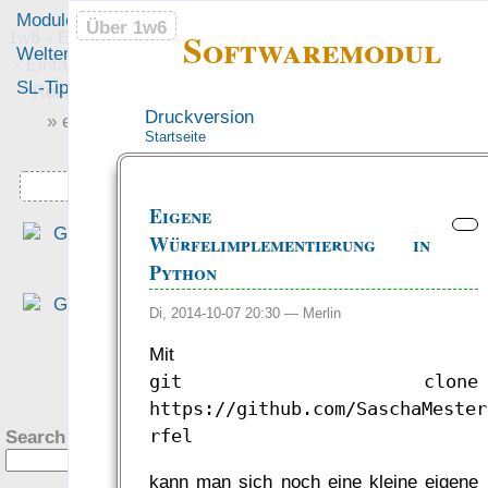
Module
Leute
Über 1w6
Über 1w6
Softwaremodul
1w6 - Ein Würfel System
Welten
Foren
- Einfach saubere, freie
SL-Tipps
Mitmachen
Rollenspiel-Regeln
Druckversion
» einfach saubere «
Startseite
» Regeln «
Downloads
Eigene
„Das Beste, was ich je - JE 
Würfelimplementierung in
über Magie gelesenen habe.“
Python
— Gastx zu
Magie: Da
Mittel der Reichen, de
Di, 2014-10-07 20:30 —
Merlin
Meister und der Spinner…
Mit
was Leute sagen…
?
git clone
https://github.com/SaschaMester
rfel
Search this site:
kann man sich noch eine kleine eigene