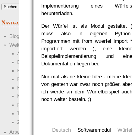
Implementierung eines Würfels
herunterladen.
Navigation
Der Würfel ist als Modul gestaltet (
muss also in eigenen Python-
Blogs
Programmen mit from wuerfel import *
Welten
importiert werden ), eine kleine
Ante Portas
Beispielimplementierung und eine
Die neuen Lande
Dokumentation liegen bei.
EWS-X
Nur mal als ne kleine Idee - meine Idee
Freihändler
von gestern war zwar noch größer, aber
Hinter der Welt
ich werde an dem Würfelbeispiel auch
Magie
noch weiter basteln. ;)
RaumZeit
Technophob
Zettel-RPG
Deutsch
Softwaremodul
Würfel
Artwork