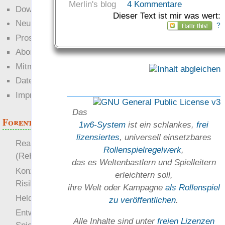
Merlin's blog
4 Kommentare
Downloads
Dieser Text ist mir was wert:
Neuigkeiten
?
Prosa
Abonnieren
Mitmachen
Datenschutz
Impressum
Das
Forenthemen
1w6-System
ist ein schlankes,
frei
lizensiertes
, universell einsetz­bares
Realistische Kämpfe
Rollen­spielregel­werk
,
(ReKa)
das es Welten­bastlern und Spiel­leitern
Konzept für Schwächen:
erleichtern soll,
Risiko
ihre Welt oder Kam­pagne
als Rollenspiel
more
Heldendokument
zu ver­öffent­lichen
.
Entwicklung von
Alle Inhalte sind unter
freien Lizenzen