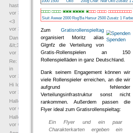
1000
1500
Öko
200g
Char: Niar
Öko
Zusatz 1
hast Recht …
□□□
□
□□□□
▣▣▣
▣▣▣▣
▣
□□□
□□□□
□□□□□□□□□□
vor 31 Wochen 4 Tage
Siuit
Awwar
2000
Rog'Ba
Harsur
2500
Zusatz 1 Farb
<3
vor 34 Wochen 5 Tage
Zum
Gratisrollenspieltag
organisiert Moritz alias
Danke für das Statement
Spenden
Glgnfz die Verteilung von
&lt;3
Gratis-Rollenspielen an 150
vor 1 Jahr 48 Wochen
Rollenspielläden in ganz Deutschland.
Re: Hi Ich bin völlig neu
in
Dank seinem Engagement können wir
vor 3 Jahre 33 Wochen
viele Rollenspieler erreichen, an die wir
Hi Ich bin völlig neu in
aufgrund fehlender
vor 3 Jahre 46 Wochen
Verteilungsinfrastruktur sonst nicht
Hallo Ochrasylion
rankommen. Außerdem passen die
vor 6 Jahre 10 Wochen
Flyer ideal zum Gratisrollenspieltag:
Hallo Drak
Ein Flyer und ein paar
vor 6 Jahre 10 Wochen
Charakterkarten ergeben ein