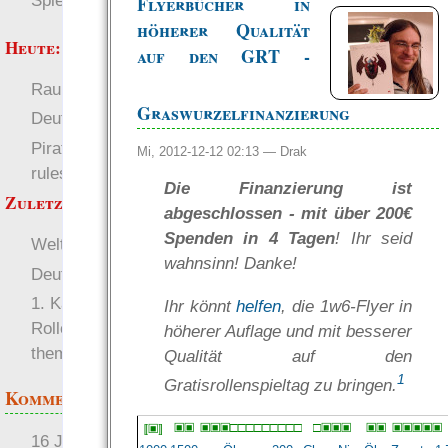
Spielwelten
Flyerbücher in
höherer Qualität
Heute:
auf den GRT -
RaumZeit
Welten
Graswurzelfinanzierung
Deutsch
Pirate Party Flyerbook
Mi, 2012-12-12 02:13 —
Drak
rules
Die Finanzierung ist
Zuletzt angezeigt:
abgeschlossen - mit über 200€
Spenden in 4 Tagen
! Ihr seid
Welten
RaumZeit
wahnsinn! Danke!
Deutsch
1. Karlsruher
Ihr könnt
helfen
, die 1w6-Flyer in
Rollenspieltage und
höherer Auflage und mit besserer
theming
Qualität auf den
1
Gratisrollenspieltag zu bringen.
Kommentare
▣▣
▣▣▣
□□□□□
□□□□
□
▣▣▣
▣▣
▣▣▣▣▣
⟦▣⟧
16 Jahre später: mist, du