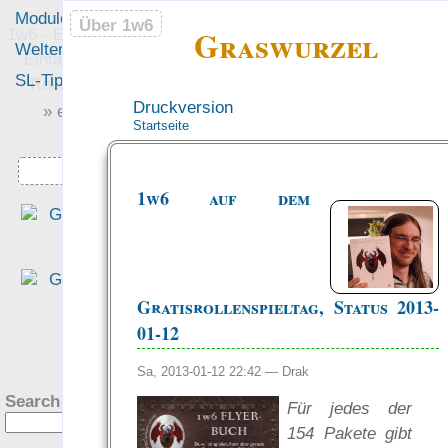
Module
Leute
Über 1w6
Über 1w6
Graswurzel
1w6 - Ein Würfel System
Welten
Foren
- Einfach saubere, freie
SL-Tipps
Mitmachen
Rollenspiel-Regeln
Druckversion
» einfach saubere «
Startseite
» Regeln «
Downloads
1w6 auf dem
“Sorry that I called you 
geek, these are beautiful!”
— Die Frau eines gute
Freundes, als sie di
Gratisrollenspieltag, Status 2013-
Flyerbücher
gesehen hat ☺
01-12
was Leute sagen…
?
Sa, 2013-01-12 22:42 —
Drak
Search this site:
Für jedes der
154 Pakete gibt