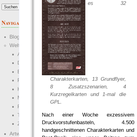
es 32
Navigation
Blogs
Welten
Ante Portas
Die neuen Lande
EWS-X
Charakterkarten, 13 Grundflyer,
Freihändler
8 Zusatzszenarien, 4
Hinter der Welt
Kurzregelkarten und 1-mal die
Magie
GPL.
RaumZeit
Nach einer Woche exzessivem
Technophob
Druckvorstufenbasteln, 4.500
Zettel-RPG
handgeschnittenen Charakterkarten und
Artwork