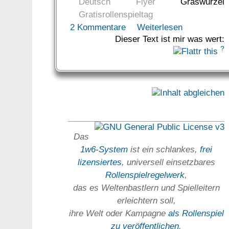
Deutsch
Flyer
Graswurzel
Gratisrollenspieltag
2 Kommentare
Weiterlesen
Dieser Text ist mir was wert:
?
Das
1w6-System
ist ein schlankes,
frei
lizensiertes
, universell einsetz­bares
Rollen­spielregel­werk
,
das es Welten­bastlern und Spiel­leitern
erleichtern soll,
ihre Welt oder Kam­pagne
als Rollenspiel
zu ver­öffent­lichen
.