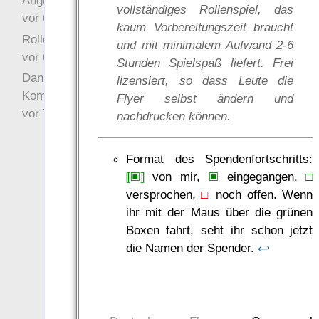
Angefragt
vollständiges Rollenspiel, das
vor 6 Jahre 10 Wochen
kaum Vorbereitungszeit braucht
Rollenspielrunde
und mit minimalem Aufwand 2-6
vor 6 Jahre 10 Wochen
Stunden Spielspaß liefert. Frei
Danke für Deinen
lizensiert, so dass Leute die
Kommentar!
Flyer selbst ändern und
vor 7 Jahre 22 Wochen
nachdrucken können.
Format des Spendenfortschritts:
⟦▣⟧
von mir,
▣
eingegangen,
□
versprochen,
□
noch offen. Wenn
ihr mit der Maus über die grünen
Boxen fahrt, seht ihr schon jetzt
die Namen der Spender.
↩