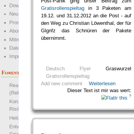
Post-Panik ging unser Beitrag zum
Downloads
Gratisrollenspieltag
in 3 Paketen am
Neuigkeiten
19.12. und 31.12.2012 an die Post - auf
Prosa
den Weg zu Christian Löwenthal, der für
Glgnfz das Schnüren der Pakete
Abonnieren
übernimmt.
Mitmachen
Datenschutz
Impressum
Deutsch
Flyer
Graswurzel
Forenthemen
Gratisrollenspieltag
Add new comment
Weiterlesen
Realistische Kämpfe
Dieser Text ist mir was wert:
(ReKa)
?
Konzept für Schwächen:
Risiko
more
Heldendokument
Entwicklung von