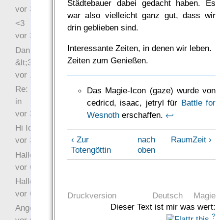
Städtebauer dabei gedacht haben. Es
vor 31 Wochen 4 Tage
war also vielleicht ganz gut, dass wir
<3
drin geblieben sind.
vor 34 Wochen 6 Tage
Interessante Zeiten, in denen wir leben.
Danke für das Statement
Zeiten zum Genießen.
&lt;3
vor 1 Jahr 48 Wochen
Re: Hi Ich bin völlig neu
Das Magie-Icon (gaze) wurde von
in
cedricd, isaac, jetryl für
Battle for
vor 3 Jahre 33 Wochen
Wesnoth
erschaffen.
↩
Hi Ich bin völlig neu in
‹ Zur
nach
RaumZeit ›
vor 3 Jahre 46 Wochen
Totengöttin
oben
Hallo Ochrasylion
vor 6 Jahre 10 Wochen
Hallo Drak
vor 6 Jahre 10 Wochen
Druckversion
Deutsch
Magie
Dieser Text ist mir was wert:
Angefragt
?