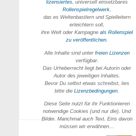
lizensiertes
, universell einsetz­bares
Rollen­spielregel­werk
,
das es Welten­bastlern und Spiel­leitern
erleichtern soll,
ihre Welt oder Kam­pagne
als Rollenspiel
zu ver­öffent­lichen
.
Alle Inhalte sind unter
freien Lizenzen
verfügbar.
Das Urheber­recht liegt bei Autorin oder
Autor des jeweiligen In­haltes.
Bevor Du selbst etwas schreibst, lies
bitte die
Lizenz­bedingungen
.
Diese Seite nutzt für ihr Funktionieren
notwendige Cookies (und nur die). Und
Bilder. Manchmal auch Text. Eins davon
müssen wir erwähnen…