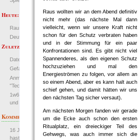
Spielwelten
Raus wollten wir an dem Abend definitiv
Heute:
nicht mehr (das nächste Mal dann
vielleicht, wenn wir unsere Kraft nicht
RaumZeit
Welten
schon für den Schutz verbraten haben
Deutsch
Regeln
und in der Stimmung für ein paar
Zuletzt angezeigt:
Konfrontationen sind. Es gibt nicht viel
Spannenderes, als den eigenen Schutz
Datenschutz-Erklärung
hochzuziehen und mal den
Gefahren für Hacker
Energieströmen zu folgen, vor allem an
Anmerkungen zu
so einem Abend, aber es kann halt auch
"Technophob"
schief gehen, und damit hätten wir uns
1w6 Infos via Identi.ca
den nächsten Tag sicher versaut).
und Twitter
Am nächsten Morgen fanden wir gerade
Kommentare
um die Ecke auch schon den ersten
Ritualplatz, ein dreieckiger Teil des
16 Jahre später: mist, du
Gehwegs, was auch immer sich die
hast Recht …