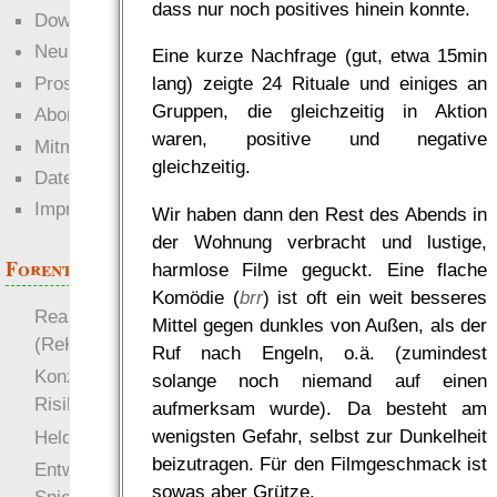
dass nur noch positives hinein konnte.
Downloads
Neuigkeiten
Eine kurze Nachfrage (gut, etwa 15min
Prosa
lang) zeigte 24 Rituale und einiges an
Gruppen, die gleichzeitig in Aktion
Abonnieren
waren, positive und negative
Mitmachen
gleichzeitig.
Datenschutz
Impressum
Wir haben dann den Rest des Abends in
der Wohnung verbracht und lustige,
Forenthemen
harmlose Filme geguckt. Eine flache
Komödie (
brr
) ist oft ein weit besseres
Realistische Kämpfe
Mittel gegen dunkles von Außen, als der
(ReKa)
Ruf nach Engeln, o.ä. (zumindest
Konzept für Schwächen:
solange noch niemand auf einen
Risiko
aufmerksam wurde). Da besteht am
more
wenigsten Gefahr, selbst zur Dunkelheit
Heldendokument
beizutragen. Für den Filmgeschmack ist
Entwicklung von
sowas aber Grütze.