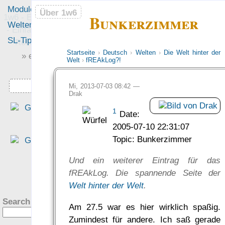
Module
Leute
Über 1w6
Über 1w6
Bunkerzimmer
1w6 - Ein Würfel System
Welten
Foren
- Einfach saubere, freie
SL-Tipps
Mitmachen
Rollenspiel-Regeln
Startseite
›
Deutsch
›
Welten
›
Die Welt hinter der
» einfach saubere «
Welt
›
fREAkLog?!
» Regeln «
Downloads
Mi, 2013-07-03 08:42 —
Drak
„Das Beste, was ich je - JE 
1
Date:
über Magie gelesenen habe.“
2005-07-10 22:31:07
— Gastx zu
Magie: Da
Topic: Bunkerzimmer
Mittel der Reichen, de
Meister und der Spinner…
Und ein weiterer Eintrag für das
was Leute sagen…
?
fREAkLog. Die spannende Seite der
Welt hinter der Welt
.
Search this site:
Am 27.5 war es hier wirklich spaßig.
Zumindest für andere. Ich saß gerade