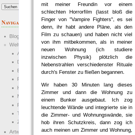
mit meiner Freundin vor einem
schlechten Horrorfilm (lasst bloß die
Finger von "Vampire Fighters", es sei
Navigation
denn, ihr habt andere Pläne, als den
Film zu schauen) und haben nicht viel
Blogs
von ihm mitbekommen, als in meiner
Welten
neuen Wohnung (ich studiere
Ante Portas
inzwischen Physik) plötzlich die
Die neuen Lande
Nebenstrahlen verschiedenster Rituale
EWS-X
durch's Fenster zu fließen begannen.
Freihändler
Wir haben 30 Minuten lang dieses
Hinter der Welt
Zimmer und dann die Wohnung zu
Magie
einem Bunker ausgebaut. Ich zog
RaumZeit
leuchtende Wände und integrierte sie in
Technophob
die Zimmer- und Wohnungswände, sie
Zettel-RPG
hob ihren Schutzkreis, dann zog ich
auch meinen um Zimmer und Wohnung,
Artwork