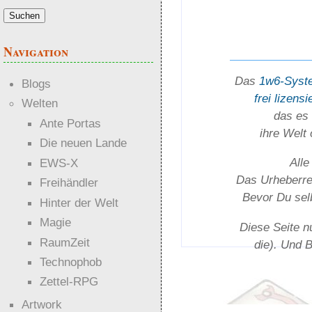
Navigation
Das
1w6-Syst
Blogs
frei lizensi
Welten
das es 
Ante Portas
ihre Welt
Die neuen Lande
Alle
EWS-X
Das Urheber­rec
Freihändler
Bevor Du selb
Hinter der Welt
Magie
Diese Seite n
RaumZeit
die). Und 
Technophob
Zettel-RPG
Artwork