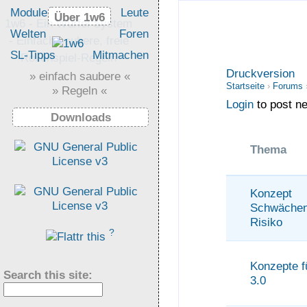
Module
Leute
Über 1w6
Über 1w6
1w6 - Ein Würfel System
Welten
Foren
- Einfach saubere, freie
SL-Tipps
Mitmachen
Rollenspiel-Regeln
Druckversion
» einfach saubere «
Startseite
›
Forums
» Regeln «
Login
to post ne
Downloads
Thema
Konzep
Schwächen
Risiko
?
Konzepte 
Search this site:
3.0