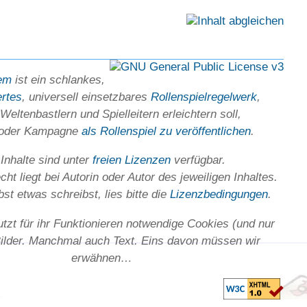
em
ist ein schlankes,
ertes
, universell einsetz­bares
Rollen­spielregel­werk
,
Welten­bastlern und Spiel­leitern erleichtern soll,
 oder Kam­pagne
als Rollenspiel zu ver­öffent­lichen
.
 Inhalte sind unter
freien Lizenzen
verfügbar.
ht liegt bei Autorin oder Autor des jeweiligen In­haltes.
st etwas schreibst, lies bitte die
Lizenz­bedingungen
.
utzt für ihr Funktionieren notwendige Cookies (und nur
Bilder. Manchmal auch Text. Eins davon müssen wir
erwähnen…