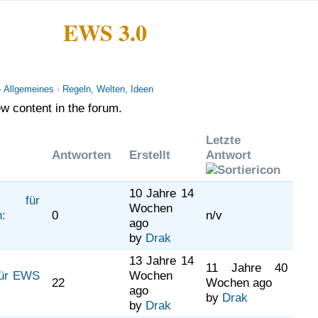
EWS 3.0
›
Allgemeines
›
Regeln, Welten, Ideen
w content in the forum.
Letzte
Antworten
Erstellt
Antwort
10 Jahre 14
t für
Wochen
:
0
n/v
ago
by
Drak
13 Jahre 14
11 Jahre 40
für EWS
Wochen
22
Wochen ago
ago
by
Drak
by
Drak