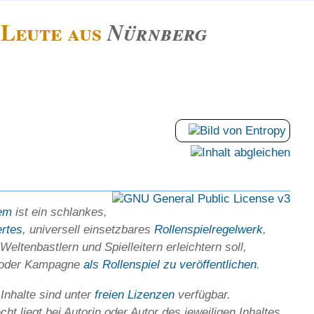
Leute aus
Nürnberg
em
ist ein schlankes,
ertes
, universell einsetz­bares
Rollen­spielregel­werk
,
Welten­bastlern und Spiel­leitern erleichtern soll,
 oder Kam­pagne
als Rollenspiel zu ver­öffent­lichen
.
 Inhalte sind unter
freien Lizenzen
verfügbar.
ht liegt bei Autorin oder Autor des jeweiligen In­haltes.