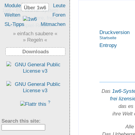
Module
Leute
Über 1w6
Über 1w6
1w6 - Ein Würfel System
Welten
Foren
- Einfach saubere, freie
SL-Tipps
Mitmachen
Rollenspiel-Regeln
Druckversion
» einfach saubere «
Startseite
» Regeln «
Entropy
Downloads
Das
1w6-Syst
frei lizensi
?
das es 
ihre Welt
Search this site:
Alle
Das Urheber­rec