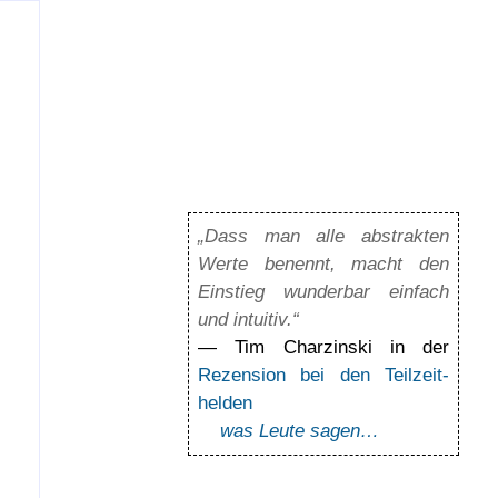
„Dass man alle abs­trak­ten
Werte benennt, macht den
Ein­stieg wun­der­bar ein­fach
und intuitiv.“
— Tim Charzinski in der
Rezension bei den Teil­zeit­
helden
was Leute sagen…