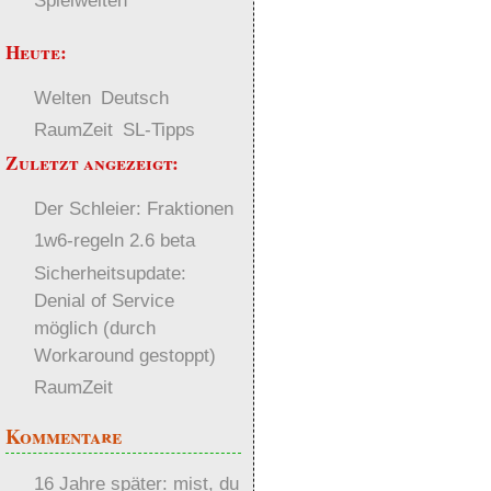
Spielwelten
Heute:
Welten
Deutsch
RaumZeit
SL-Tipps
Zuletzt angezeigt:
Der Schleier: Fraktionen
1w6-regeln 2.6 beta
Sicherheitsupdate:
Denial of Service
möglich (durch
Workaround gestoppt)
RaumZeit
Kommentare
16 Jahre später: mist, du