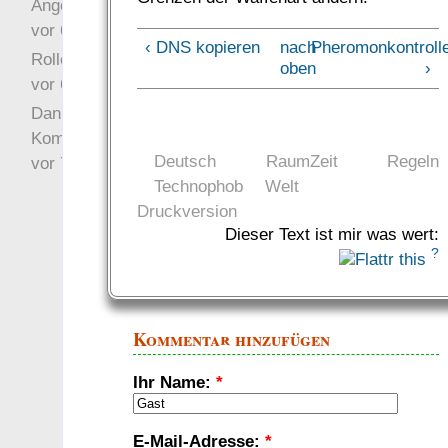
Angefragt
vor 6 Jahre 10 Wochen
‹ DNS kopieren
nach
Pheromonkontroll
Rollenspielrunde
oben
›
vor 6 Jahre 10 Wochen
Danke für Deinen
Kommentar!
Deutsch
RaumZeit
Regeln
vor 7 Jahre 22 Wochen
Technophob
Welt
Druckversion
Dieser Text ist mir was wert:
?
Kommentar hinzufügen
Ihr Name:
*
E-Mail-Adresse:
*