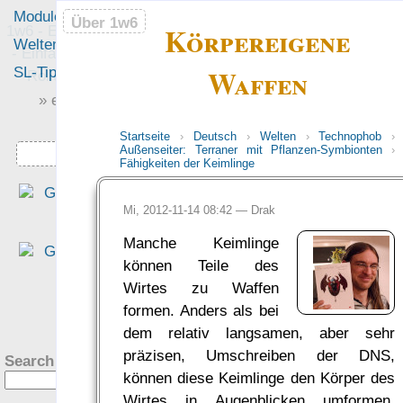
Module
Leute
Über 1w6
Über 1w6
Körpereigene
1w6 - Ein Würfel System
Welten
Foren
- Einfach saubere, freie
Waffen
SL-Tipps
Mitmachen
Rollenspiel-Regeln
» einfach saubere «
» Regeln «
Startseite
›
Deutsch
›
Welten
›
Technophob
›
Außenseiter: Terraner mit Pflanzen-Symbionten
›
Downloads
Fähigkeiten der Keimlinge
„Das EWS ist ein rundu
Mi, 2012-11-14 08:42 —
Drak
gelun­ge­nes Sys­tem, wenn e
darum geht, mit ein­fa­che
Manche Keimlinge
Regeln eine Rol­len­spiel­rund
können Teile des
aus dem Boden zu stamp­fen.
Wirtes zu Waffen
— Tim Charzinski in de
?
formen. Anders als bei
Rezension bei den Teil­zeit
dem relativ langsamen, aber sehr
helden
präzisen, Umschreiben der DNS,
Search this site:
was Leute sagen…
können diese Keimlinge den Körper des
Wirtes in Augenblicken umformen,