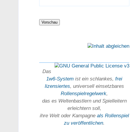
Das
1w6-System
ist ein schlankes,
frei
lizensiertes
, universell einsetz­bares
Rollen­spielregel­werk
,
das es Welten­bastlern und Spiel­leitern
erleichtern soll,
ihre Welt oder Kam­pagne
als Rollenspiel
zu ver­öffent­lichen
.