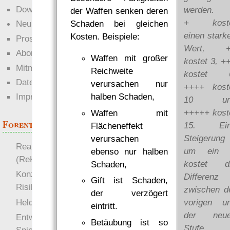
Downloads
werden.
der Waffen senken deren
+ koste
Schaden bei gleichen
Neuigkeiten
einen stark
Kosten. Beispiele:
Prosa
Wert, +
Abonnieren
Waffen mit großer
kostet 3, +
Mitmachen
Reichweite
kostet 
Datenschutz
verursachen nur
++++ kost
halben Schaden,
Impressum
10 un
+++++ kost
Waffen mit
Forenthemen
15. Ein
Flächeneffekt
Steigerung
verursachen
Realistische Kämpfe
um ein 
ebenso nur halben
(ReKa)
kostet d
Schaden,
Konzept für Schwächen:
Differenz
Gift ist Schaden,
Risiko
zwischen d
der verzögert
more
Heldendokument
vorigen u
eintritt.
der neu
Entwicklung von
Betäubung ist so
Stufe.