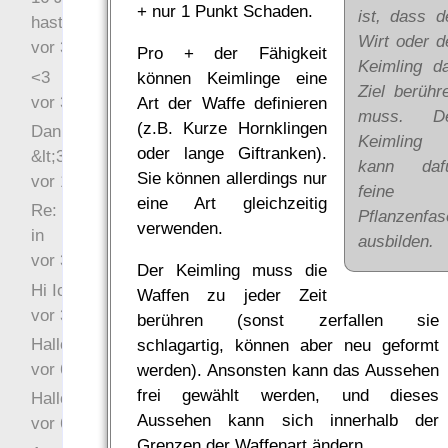
+ nur 1 Punkt Schaden.
ist, dass d
hast Recht …
Wirt oder d
vor 31 Wochen 2 Tage
Pro + der Fähigkeit
Keimling d
<3
können Keimlinge eine
Ziel berühr
vor 34 Wochen 3 Tage
Art der Waffe definieren
muss. D
(z.B. Kurze Hornklingen
Danke für das Statement
Keimling
oder lange Giftranken).
&lt;3
kann daf
Sie können allerdings nur
vor 1 Jahr 48 Wochen
feine
eine Art gleichzeitig
Re: Hi Ich bin völlig neu
Pflanzenfas
verwenden.
in
ausbilden.
vor 3 Jahre 32 Wochen
Der Keimling muss die
Hi Ich bin völlig neu in
Waffen zu jeder Zeit
vor 3 Jahre 45 Wochen
berühren (sonst zerfallen sie
Hallo Ochrasylion
schlagartig, können aber neu geformt
vor 6 Jahre 9 Wochen
werden). Ansonsten kann das Aussehen
frei gewählt werden, und dieses
Hallo Drak
Aussehen kann sich innerhalb der
vor 6 Jahre 10 Wochen
Grenzen der Waffenart ändern.