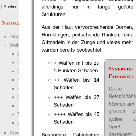
allerdings nur in lange geübte
Strukturen.
Navigation
Aus der Haut vervorbrechende Dornen,
Hornklingen, peitschende Ranken, feine
Blogs
Giftnadeln in der Zunge und vieles mehr
Welten
wurden bereits beobachtet.
Ante Portas
Die neuen Lande
+ Waffen mit bis zu
Synergie-
5 Punkten Schaden
EWS-X
Fähigkeit
Freihändler
++ Waffen bis 14
Schaden
Hinter der Welt
Diese
Beispielfähi
Magie
+++ Waffen bis 27
können auf
Schaden
RaumZeit
gekauft u
Technophob
++++ Waffen bis 45
später 
Schaden
Zettel-RPG
Spiel
Artwork
gesteigert
Besondere Fähigkeiten