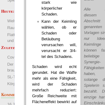
Spielwelten
stark wie
körperlicher
Alle i
Heute:
Schaden.
diesem
Abschnitt
Welten
Deutsch
Kann der Keimling
genannten
wählen, ob er
RaumZeit
Vorlagen si
Schaden oder
Flattr auf 1w6.org, Info
nur Idee
Betäubung
und HowTo
Keimlinge
verursachen will,
Zuletzt angezeigt:
können fa
verursacht er 3/4-
beliebige
tel des Schadens.
Cover
Synergie-
Der Gratisrollenspieltag
Schaden wird echt
Fähigkeiten
braucht Versand-Hilfe!
gerundet. Hat die Waffe
haben,
SL-Tipps
mehr als eine Fähigkeit,
solange d
Körpereigene Waffen
wird der Schaden
Spielerin s
mehrfach reduziert:
bezahlt. D
Kommentare
Große Reichweite mit
einzige har
Flächeneffekt bewirkt auf
Einschränk
16 Jahre später: mist, du