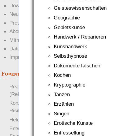
Downloads
Geisteswissenschaften
Neuigkeiten
Geographie
Prosa
Gebietskunde
Abonnieren
Handwerk / Reparieren
Mitmachen
Kunshandwerk
Datenschutz
Selbsthypnose
Impressum
Dokumente fälschen
Forenthemen
Kochen
Kryptographie
Realistische Kämpfe
(ReKa)
Tanzen
Konzept für Schwächen:
Erzählen
Risiko
Singen
more
Heldendokument
Erotische Künste
Entwicklung von
Entfessellung