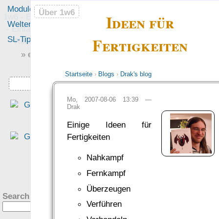
Module
Leute
Über 1w6
Über 1w6
Ideen für
1w6 - Ein Würfel System
Welten
Foren
- Einfach saubere, freie
Fertigkeiten
SL-Tipps
Mitmachen
Rollenspiel-Regeln
» einfach saubere «
» Regeln «
Startseite
›
Blogs
›
Drak's blog
Downloads
Mo, 2007-08-06 13:39 —
„Wir haben viel gewürfelt, di
Drak
±W6-Mechanik haben di
Einige Ideen für
Spieler schnell verinnerlich
Fertigkeiten
[…und haben sich gefreut…]
dass die Werte zur Vor
Nahkampf
stellung passen.“
?
Fernkampf
— PiHalbe: Katzulhu
Überzeugen
was Leute sagen…
Search this site:
Verführen