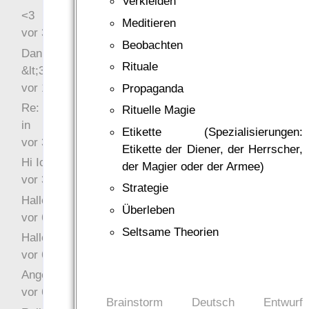
Verkleiden
<3
Meditieren
vor 34 Wochen 3 Tage
Beobachten
Danke für das Statement
Rituale
&lt;3
vor 1 Jahr 48 Wochen
Propaganda
Re: Hi Ich bin völlig neu
Rituelle Magie
in
Etikette (Spezialisierungen:
vor 3 Jahre 32 Wochen
Etikette der Diener, der Herrscher,
Hi Ich bin völlig neu in
der Magier oder der Armee)
vor 3 Jahre 45 Wochen
Strategie
Hallo Ochrasylion
Überleben
vor 6 Jahre 9 Wochen
Seltsame Theorien
Hallo Drak
vor 6 Jahre 10 Wochen
Angefragt
vor 6 Jahre 10 Wochen
Brainstorm
Deutsch
Entwurf