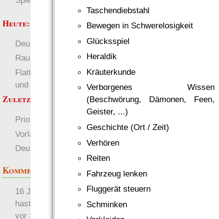
Spielwelten
Taschendiebstahl
Heute:
Bewegen in Schwerelosigkeit
Glücksspiel
Deutsch
Welten
Heraldik
RaumZeit
Kräuterkunde
Flattr auf 1w6.org, Info
und HowTo
Verborgenes Wissen
Zuletzt angezeigt:
(Beschwörung, Dämonen, Feen,
Geister, ...)
Prioritätsliste
Geschichte (Ort / Zeit)
Vorlagen für Synachu
Verhören
Deutsch
Bunkerzimmer
Reiten
Kommentare
Fahrzeug lenken
Fluggerät steuern
16 Jahre später: mist, du
hast Recht …
Schminken
vor 31 Wochen 2 Tage