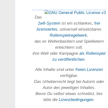
Das
1w6-System
ist ein schlankes,
frei
lizensiertes
, universell einsetz­bares
Rollen­spielregel­werk
,
das es Welten­bastlern und Spiel­leitern
erleichtern soll,
ihre Welt oder Kam­pagne
als Rollenspiel
zu ver­öffent­lichen
.
Alle Inhalte sind unter
freien Lizenzen
verfügbar.
Das Urheber­recht liegt bei Autorin oder
Autor des jeweiligen In­haltes.
Bevor Du selbst etwas schreibst, lies
bitte die
Lizenz­bedingungen
.