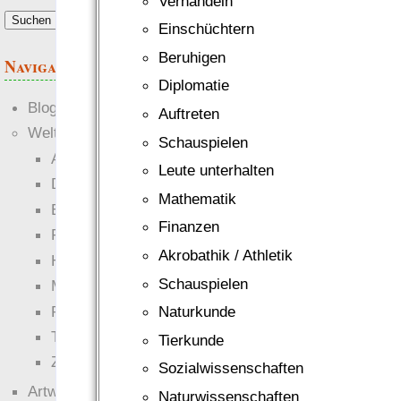
Verhandeln
Einschüchtern
Beruhigen
Navigation
Diplomatie
Blogs
Auftreten
Welten
Schauspielen
Ante Portas
Leute unterhalten
Die neuen Lande
Mathematik
EWS-X
Finanzen
Freihändler
Akrobathik / Athletik
Hinter der Welt
Schauspielen
Magie
RaumZeit
Naturkunde
Technophob
Tierkunde
Zettel-RPG
Sozialwissenschaften
Artwork
Naturwissenschaften