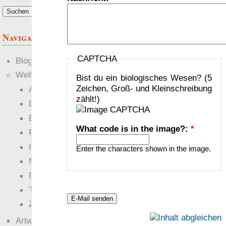
Navigation
CAPTCHA
Blogs
Welten
Bist du ein biologisches Wesen? (5
Zeichen, Groß- und Kleinschreibung
Ante Portas
zählt!)
Die neuen Lande
EWS-X
What code is in the image?:
*
Freihändler
Hinter der Welt
Enter the characters shown in the image.
Magie
RaumZeit
Technophob
Zettel-RPG
Artwork