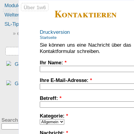
Module
Leute
Über 1w6
Über 1w6
Kontaktieren
1w6 - Ein Würfel System
Welten
Foren
- Einfach saubere, freie
SL-Tipps
Mitmachen
Rollenspiel-Regeln
Druckversion
» einfach saubere «
Startseite
» Regeln «
Sie können uns eine Nachricht über das
Kontaktformular schreiben.
Downloads
Ihr Name:
*
„Eine interessante Denk
richtung, die sich für mich al
altem DSA Spieler fast scho
Ihre E-Mail-Adresse:
*
ungewohnt schlank anfühlt.“
— Philipp von Phönixbanner
Betreff:
*
was Leute sagen…
?
Kategorie:
*
Search this site:
Nachricht:
*