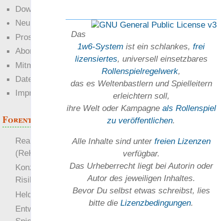
Downloads
Neuigkeiten
Das
Prosa
1w6-System
ist ein schlankes,
frei
Abonnieren
lizensiertes
, universell einsetz­bares
Mitmachen
Rollen­spielregel­werk
,
Datenschutz
das es Welten­bastlern und Spiel­leitern
Impressum
erleichtern soll,
ihre Welt oder Kam­pagne
als Rollenspiel
Forenthemen
zu ver­öffent­lichen
.
Realistische Kämpfe
Alle Inhalte sind unter
freien Lizenzen
(ReKa)
verfügbar.
Das Urheber­recht liegt bei Autorin oder
Konzept für Schwächen:
Autor des jeweiligen In­haltes.
Risiko
Bevor Du selbst etwas schreibst, lies
more
Heldendokument
bitte die
Lizenz­bedingungen
.
Entwicklung von