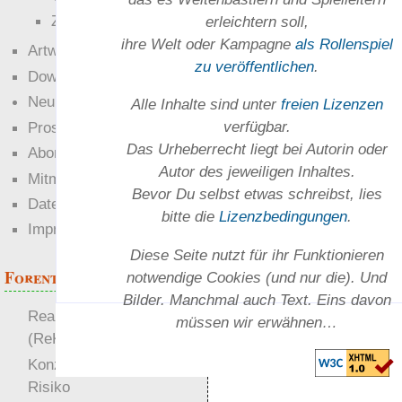
Zettel-RPG
erleichtern soll,
ihre Welt oder Kam­pagne
als Rollenspiel
Artwork
zu ver­öffent­lichen
.
Downloads
Neuigkeiten
Alle Inhalte sind unter
freien Lizenzen
verfügbar.
Prosa
Das Urheber­recht liegt bei Autorin oder
Abonnieren
Autor des jeweiligen In­haltes.
Mitmachen
Bevor Du selbst etwas schreibst, lies
Datenschutz
bitte die
Lizenz­bedingungen
.
Impressum
Diese Seite nutzt für ihr Funktionieren
Forenthemen
notwendige Cookies (und nur die). Und
Bilder. Manchmal auch Text. Eins davon
Realistische Kämpfe
müssen wir erwähnen…
(ReKa)
Konzept für Schwächen:
Risiko