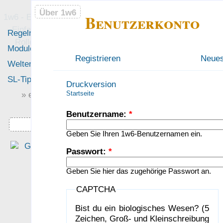
Über 1w6
Über 1w6
Benutzerkonto
1w6 - Ein Würfel System
- Einfach saubere, freie
Regeln
Neues
Rollenspiel-Regeln
Module
Leute
Registrieren
Anmelden
Neues
Welten
Foren
SL-Tipps
Mitmachen
Druckversion
Startseite
» einfach saubere «
» Regeln «
„Durch das fixe Regelsyste
Benutzername:
*
haben wir nur sehr wenig Zei
Downloads
auf Regelebene verbracht un
Geben Sie Ihren 1w6-Benutzernamen ein.
hatten mehr Muße, auf da
Passwort:
*
Setting einzugehen.“
— PiHalbe: Mutant — Under
Geben Sie hier das zugehörige Passwort an.
gångens Arvta­gare
CAPTCHA
was Leute sagen…
?
Bist du ein biologisches Wesen? (5
Zeichen, Groß- und Kleinschreibung