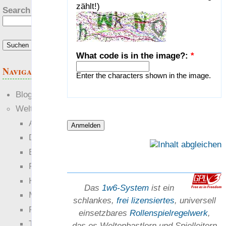
zählt!)
Search this site:
What code is in the image?:
*
Navigation
Enter the characters shown in the image.
Blogs
Welten
Ante Portas
Die neuen Lande
EWS-X
Freihändler
Hinter der Welt
Das
1w6-System
ist ein
Magie
schlankes,
frei lizensiertes
, universell
RaumZeit
einsetz­bares
Rollen­spielregel­werk
,
Technophob
das es Welten­bastlern und Spiel­leitern