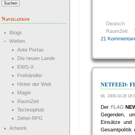
Navigation
Deutsch
RaumZeit
Blogs
21 Kommentar
Welten
Ante Portas
Die neuen Lande
EWS-X
Freihändler
NETFEED: F
Hinter der Welt
Magie
Mi, 2009-10-28 18
RaumZeit
Der
FLAG
NE
Technophob
Gegenden, unt
Zettel-RPG
Einsätze und 
Artwork
Gesamtpolitik