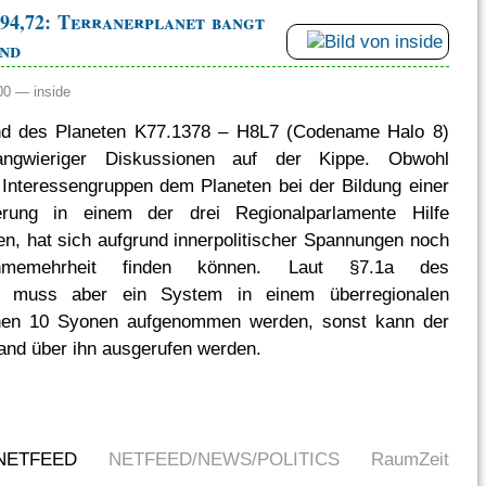
4,72: Terranerplanet bangt
and
:00 —
inside
nd des Planeten K77.1378 – H8L7 (Codename Halo 8)
langwieriger Diskussionen auf der Kippe. Obwohl
Interessengruppen dem Planeten bei der Bildung einer
erung in einem der drei Regionalparlamente Hilfe
n, hat sich aufgrund innerpolitischer Spannungen noch
hmemehrheit finden können. Laut §7.1a des
ts muss aber ein System in einem überregionalen
nen 10 Syonen aufgenommen werden, sonst kann der
nd über ihn ausgerufen werden.
NETFEED
NETFEED/NEWS/POLITICS
RaumZeit