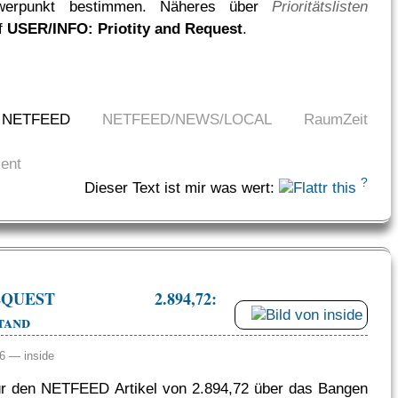
werpunkt bestimmen. Näheres über
Prioritätslisten
uf
USER/INFO: Priotity and Request
.
NETFEED
NETFEED/NEWS/LOCAL
RaumZeit
ent
?
Dieser Text ist mir was wert:
/REQUEST 2.894,72:
tand
:56 —
inside
r den NETFEED Artikel von 2.894,72 über das Bangen