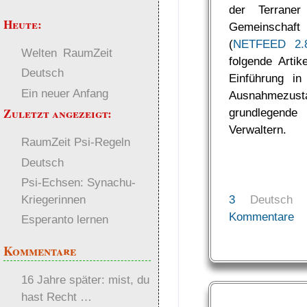
der Terraner
Heute:
Gemeinschaft 
(
NETFEED 2.89
Welten
RaumZeit
folgende Artik
Deutsch
Einführung i
Ein neuer Anfang
Ausnahmezust
Zuletzt angezeigt:
grundlegende
Verwaltern.
RaumZeit Psi-Regeln
Deutsch
Psi-Echsen: Synachu-
Kriegerinnen
3
Deutsch
Kommentare
Esperanto lernen
Kommentare
16 Jahre später: mist, du
hast Recht …