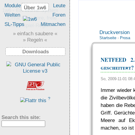
Module
Leute
Über 1w6
Über 1w6
1w6 - Ein Würfel System
Welten
Foren
- Einfach saubere, freie
SL-Tipps
Mitmachen
Rollenspiel-Regeln
Druckversion
» einfach saubere «
Startseite
›
Prosa
» Regeln «
Downloads
NETFEED 2.8
gescheitert?
So, 2009-11-01 08
Immer wieder k
die Zivilbevöl
?
haben die Rebe
Griff. Gerücht
Search this site:
Meere auf Ek
machen, so ist