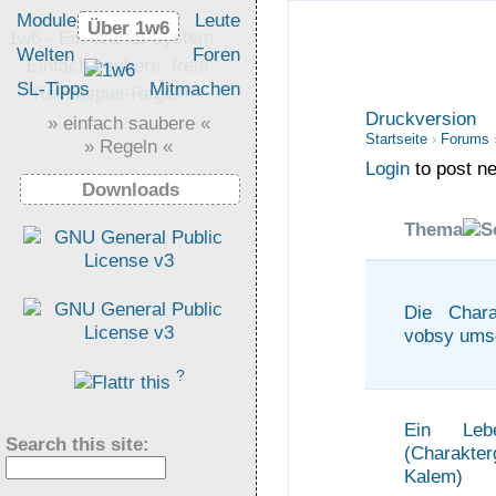
Module
Leute
Über 1w6
Über 1w6
1w6 - Ein Würfel System
Welten
Foren
- Einfach saubere, freie
SL-Tipps
Mitmachen
Rollenspiel-Regeln
Druckversion
» einfach saubere «
Startseite
›
Forums
» Regeln «
Login
to post ne
Downloads
Thema
Die Chara
vobsy ums
?
Ein Le
Search this site:
(Charakte
Kalem)