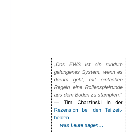
„Das EWS ist ein rundum
gelun­ge­nes Sys­tem, wenn es
darum geht, mit ein­fa­chen
Regeln eine Rol­len­spiel­runde
aus dem Boden zu stamp­fen.“
— Tim Charzinski in der
Rezension bei den Teil­zeit­
helden
was Leute sagen…