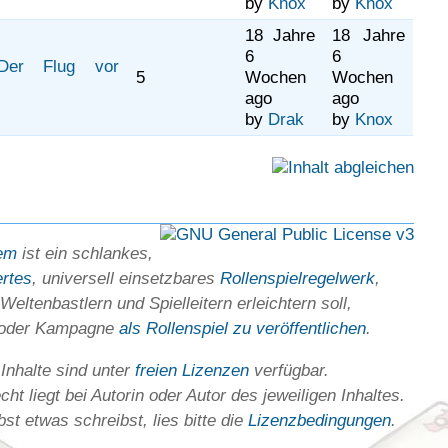
by
Knox
by
Knox
18 Jahre
18 Jahre
6
6
 Der Flug vor
5
Wochen
Wochen
ago
ago
by
Drak
by
Knox
em
ist ein schlankes,
ertes
, universell einsetz­bares
Rollen­spielregel­werk
,
Welten­bastlern und Spiel­leitern erleichtern soll,
 oder Kam­pagne
als Rollenspiel zu ver­öffent­lichen
.
 Inhalte sind unter
freien Lizenzen
verfügbar.
ht liegt bei Autorin oder Autor des jeweiligen In­haltes.
st etwas schreibst, lies bitte die
Lizenz­bedingungen
.