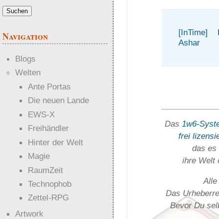
[InTime]
Navigation
Ashar
Blogs
Welten
Ante Portas
Die neuen Lande
EWS-X
Das
1w6-Syst
Freihändler
frei lizensi
Hinter der Welt
das es 
Magie
ihre Welt
RaumZeit
Alle
Technophob
Das Urheber­rec
Zettel-RPG
Bevor Du selb
Artwork