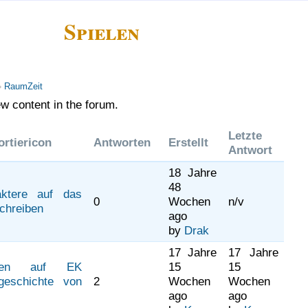
Spielen
›
RaumZeit
w content in the forum.
Letzte
Antworten
Erstellt
Antwort
18 Jahre
48
ktere auf das
0
Wochen
n/v
chreiben
ago
by
Drak
17 Jahre
17 Jahre
ben auf EK
15
15
rgeschichte von
2
Wochen
Wochen
ago
ago