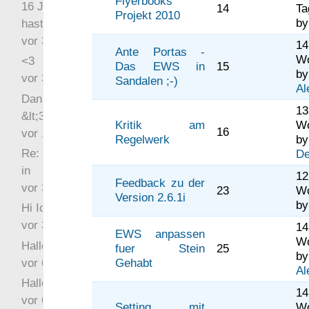
Flyerbooks
16 Jahre später: mist, du
14
Ta
Projekt 2010
b
hast Recht …
vor 31 Wochen 2 Tage
1
Ante Portas -
W
<3
Das EWS in
15
by
vor 34 Wochen 3 Tage
Sandalen ;-)
Al
Danke für das Statement
13
&lt;3
Kritik am
W
16
vor 1 Jahr 48 Wochen
Regelwerk
by
Re: Hi Ich bin völlig neu
De
in
12
Feedback zu der
vor 3 Jahre 32 Wochen
23
W
Version 2.6.1i
b
Hi Ich bin völlig neu in
vor 3 Jahre 45 Wochen
1
EWS anpassen
W
Hallo Ochrasylion
fuer Stein
25
by
vor 6 Jahre 9 Wochen
Gehabt
Al
Hallo Drak
1
vor 6 Jahre 10 Wochen
Setting mit
W