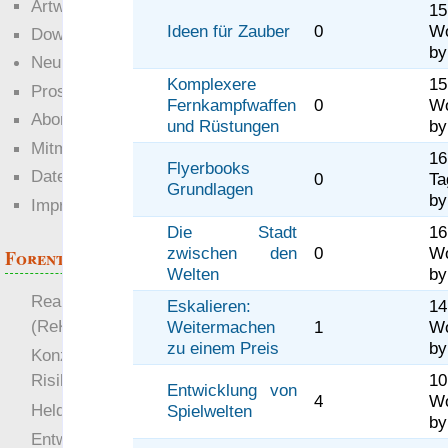
Artwork
1
Ideen für Zauber
0
W
Downloads
b
Neuigkeiten
Komplexere
15
Prosa
Fernkampfwaffen
0
W
Abonnieren
und Rüstungen
b
Mitmachen
1
Flyerbooks
Datenschutz
0
Ta
Grundlagen
b
Impressum
Die Stadt
16
zwischen den
0
W
Forenthemen
Welten
b
Realistische Kämpfe
Eskalieren:
1
(ReKa)
Weitermachen
1
W
zu einem Preis
b
Konzept für Schwächen:
Risiko
10
Entwicklung von
4
W
more
Heldendokument
Spielwelten
b
Entwicklung von