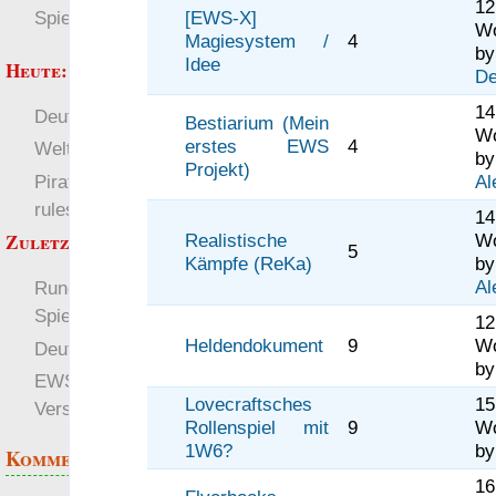
12
Spielwelten
[EWS-X]
W
Magiesystem /
4
by
Idee
Heute:
De
1
Deutsch
RaumZeit
Bestiarium (Mein
W
erstes EWS
4
Welten
by
Projekt)
Pirate Party Flyerbook
Al
rules
1
Zuletzt angezeigt:
Realistische
W
5
Kämpfe (ReKa)
by
Al
Runden in Runden -
Spielbericht 1
12
Heldendokument
9
W
Deutsch
English
b
EWS 2.0.1 - Eine neue
Lovecraftsches
1
Version des EWS
Rollenspiel mit
9
W
1W6?
b
Kommentare
1