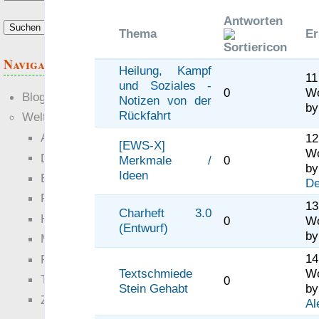
Antworten
Thema
Er
Navigation
Heilung, Kampf
1
und Soziales -
0
W
Blogs
Notizen von der
b
Rückfahrt
Welten
Ante Portas
12
[EWS-X]
W
Die neuen Lande
Merkmale /
0
by
Ideen
EWS-X
De
Freihändler
13
Charheft 3.0
Hinter der Welt
0
W
(Entwurf)
b
Magie
1
RaumZeit
Textschmiede
W
Technophob
0
Stein Gehabt
by
Zettel-RPG
Al