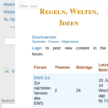
Module
Leute
Über 1w6
Über 1w6
Regeln, Welten,
1w6 - Ein Würfel System
Welten
Foren
- Einfach saubere, freie
Ideen
SL-Tipps
Mitmachen
Rollenspiel-Regeln
» einfach saubere «
» Regeln «
Druckversion
Downloads
Startseite
›
Forums
›
Allgemeines
Login
to post new content in the
„Durch das fixe Regelsyste
forum.
haben wir nur sehr wenig Zei
auf Regelebene verbracht un
Letz
Forum
Themen
Beiträge
hatten mehr Muße, auf da
Beit
Setting einzugehen.“
EWS 3.0
10 J
— PiHalbe: Mutant — Under
Zur
14
?
gångens Arvta­gare
nächsten
2
24
Woc
Version
was Leute sagen…
ago
des
Search this site:
by
D
EWS