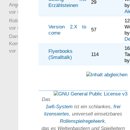
29
Angefragt
Erzählsteinen
by
Al
vor 6 Jahre 10 Wochen
Rollenspielrunde
12
Version 2.X to
W
vor 6 Jahre 10 Wochen
57
come
by
Danke für Deinen
De
Kommentar!
1
vor 7 Jahre 22 Wochen
Flyerbooks
114
Ta
(Smalltalk)
b
Das
1w6-System
ist ein schlankes,
frei
lizensiertes
, universell einsetz­bares
Rollen­spielregel­werk
,
das es Welten­bastlern und Spiel­leitern